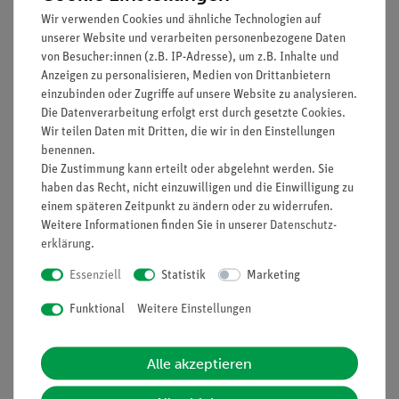
Wir verwenden Cookies und ähnliche Technologien auf
Prinzip
unserer Website und verarbeiten personenbezogene Daten
von Besucher:innen (z.B. IP-Adresse), um z.B. Inhalte und
Die im Versuch verwendeten Lampen haben sehr
Anzeigen zu personalisieren, Medien von Drittanbietern
unterschiedliche Leistungen. Den Schülerinnen und Schülern
einzubinden oder Zugriffe auf unsere Website zu analysieren.
sollte anschaulich deutlich sein, dass schnelleres Ziehen an
Die Datenverarbeitung erfolgt erst durch gesetzte Cookies.
Wir teilen Daten mit Dritten, die wir in den Einstellungen
der Schnur das Zuführen von mehr mechanischer Energie
benennen.
bedeutet.
Die Zustimmung kann erteilt oder abgelehnt werden. Sie
Wenn die physikalischen Zusammenhänge von Spannung,
haben das Recht, nicht einzuwilligen und die Einwilligung zu
einem späteren Zeitpunkt zu ändern oder zu widerrufen.
Stromstärke und Leistung bekannt sind, können in der
Weitere Informationen finden Sie in unserer
Daten­schutz­
Zusatzaufgabe auch genauere Betrachtungen zur Erzeugung
erklärung
.
elektrischer Energie vorgenommen werden.
Essenziell
Statistik
Marketing
Vorteile
Funktional
Weitere Einstellungen
Versuch ist Teil einer Komplettlösung mit insgesamt 17
Versuchen zum Thema Erneuerbare Energien
Alle akzeptieren
Grundlagen und Wärmeenergie
Einfaches Experimentieren durch Montage des