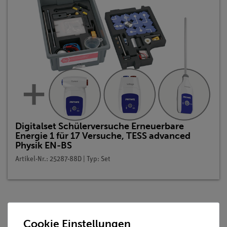
Digitalset Schülerversuche Erneuerbare
Energie 1 für 17 Versuche, TESS advanced
Physik EN-BS
Artikel-Nr.: 25287-88D | Typ: Set
Beschreibung
Cookie Einstellungen