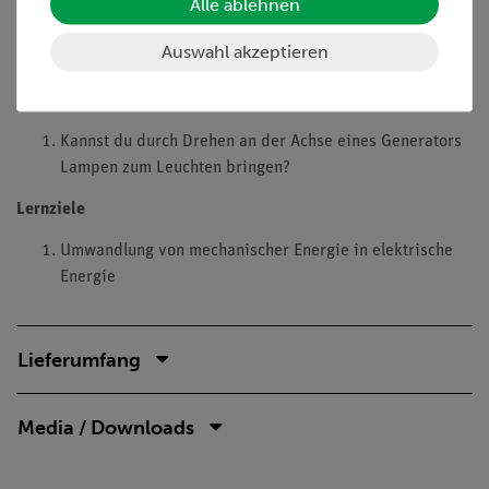
Alle ablehnen
Generators im Stativfuß
Verschiedene elektrische Verbraucher können an den
Auswahl akzeptieren
Generator angeschlossen werden
Aufgaben
Kannst du durch Drehen an der Achse eines Generators
Lampen zum Leuchten bringen?
Lernziele
Umwandlung von mechanischer Energie in elektrische
Energie
Lieferumfang
Media / Downloads