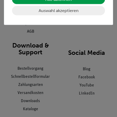
Kundendienst
Hinweisgeberschutz
Auswahl akzeptieren
Datenschutz
Impressum
AGB
Download &
Support
Social Media
Bestellvorgang
Blog
Schnellbestellformular
Facebook
Zahlungsarten
YouTube
Versandkosten
LinkedIn
Downloads
Kataloge