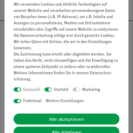
Versandkostenfrei ab 300,- €
Wir verwenden Cookies und ähnliche Technologien auf
unserer Website und verarbeiten personenbezogene Daten
von Besucher:innen (z.B. IP-Adresse), um z.B. Inhalte und
Anzeigen zu personalisieren, Medien von Drittanbietern
einzubinden oder Zugriffe auf unsere Website zu analysieren.
Die Datenverarbeitung erfolgt erst durch gesetzte Cookies.
Wir teilen Daten mit Dritten, die wir in den Einstellungen
benennen.
Nach oben
Die Zustimmung kann erteilt oder abgelehnt werden. Sie
haben das Recht, nicht einzuwilligen und die Einwilligung zu
einem späteren Zeitpunkt zu ändern oder zu widerrufen.
Weitere Informationen finden Sie in unserer
Daten­schutz­
Informationen
Service
erklärung
.
Essenziell
Statistik
Marketing
Unternehmen
Übersicht Service
Funktional
Weitere Einstellungen
Projekte und Lösungen
Beratung & Showroom
Presse
Inventarisierungs- &
Alle akzeptieren
Einräumservice
Stellenangebote
Inbetriebnahme & Schulungen
Alle ablehnen
Kontakt