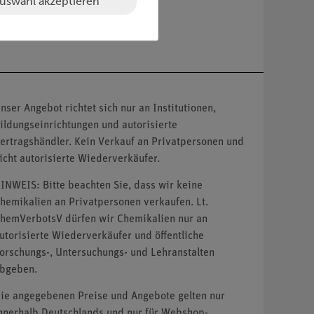
uswahl akzeptieren
nser Angebot richtet sich nur an Institutionen,
ildungseinrichtungen und autorisierte
ertragshändler. Kein Verkauf an Privatpersonen und
icht autorisierte Wiederverkäufer.
INWEIS: Bitte beachten Sie, dass wir keine
hemikalien an Privatpersonen verkaufen. Lt.
hemVerbotsV dürfen wir Chemikalien nur an
utorisierte Wiederverkäufer und öffentliche
orschungs-, Untersuchungs- und Lehranstalten
bgeben.
ie angegebenen Preise und Angebote gelten nur
nnerhalb Deutschlands und nur für Webshop-