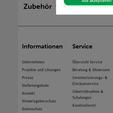
Alle akzeptieren
Zubehör
Informationen
Service
Unternehmen
Übersicht Service
Projekte und Lösungen
Beratung & Showroom
Presse
Inventarisierungs- &
Einräumservice
Stellenangebote
Inbetriebnahme &
Kontakt
Schulungen
Hinweisgeberschutz
Kundendienst
Datenschutz