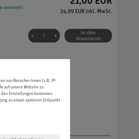
21,00 EUR
e sammeln!
24,99 EUR inkl. MwSt.
In den
Warenkorb
n von Besucher:innen (z.B. IP-
fe auf unsere Website zu
in den Einstellungen benennen.
igung zu einem späteren Zeitpunkt