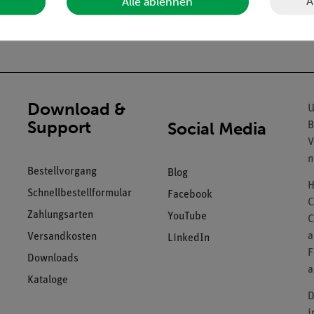
A
Alle ablehnen
Download &
U
Support
Social Media
B
V
n
Bestellvorgang
Blog
H
Schnellbestellformular
Facebook
C
Zahlungsarten
YouTube
C
a
Versandkosten
LinkedIn
F
Downloads
a
Kataloge
D
i