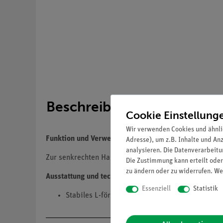
Beschreibung
Cookie Einstellung
Wir verwenden Cookies und ähnli
Funktion und Verwendung
Adresse), um z.B. Inhalte und An
analysieren. Die Datenverarbeitun
Zur senkrechten Halterung der "Solarzelle 3,3 cm x 6
Die Zustimmung kann erteilt oder
zu ändern oder zu widerrufen. We
Ausstattung und technische Daten
Essenziell
Statistik
Stabiles L-förmiges Aluminiumprofil mit Kletta