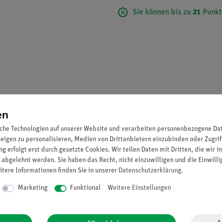
Sie können bis zu
21
Punkt
en
che Technologien auf unserer Website und verarbeiten personenbezogene Date
zeigen zu personalisieren, Medien von Drittanbietern einzubinden oder Zugrif
g erfolgt erst durch gesetzte Cookies. Wir teilen Daten mit Dritten, die wir 
,5 cm, mit Steckern" (06752-09).
 abgelehnt werden. Sie haben das Recht, nicht einzuwilligen und die Einwill
itere Informationen finden Sie in unserer
Daten­schutz­erklärung
.
Marketing
Funktional
Weitere Einstellungen
ufnahme der Solarzelle