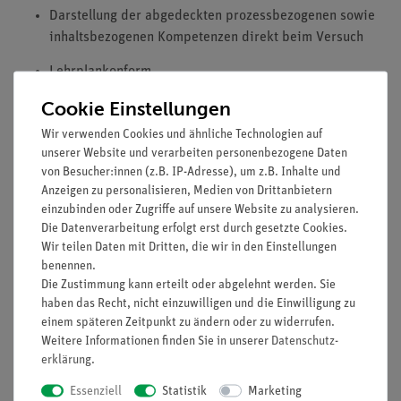
Darstellung der abgedeckten prozessbezogenen sowie
inhaltsbezogenen Kompetenzen direkt beim Versuch
Lehrplankonform
Stabile Aufbewahrung: Langlebig, gut zu lagern
Cookie Einstellungen
(stapelbar), schnelle Kontrolle auf Vollständigkeit
Wir verwenden Cookies und ähnliche Technologien auf
Ausstattung und technische Daten
unserer Website und verarbeiten personenbezogene Daten
von Besucher:innen (z.B. IP-Adresse), um z.B. Inhalte und
Das Geräteset besteht aus allen für die Versuche
Anzeigen zu personalisieren, Medien von Drittanbietern
notwendigen Komponenten
einzubinden oder Zugriffe auf unsere Website zu analysieren.
Stabile, stapelbare Aufbewahrungsbox mit
Die Datenverarbeitung erfolgt erst durch gesetzte Cookies.
Wir teilen Daten mit Dritten, die wir in den Einstellungen
gerätegeformtem Schaumstoffeinsatz
benennen.
Cobra SMARTsense Voltage: Messbereich: +/- 30 V,
Die Zustimmung kann erteilt oder abgelehnt werden. Sie
Auflösung: 0,02 V, Abtastrate: 800 Hz
haben das Recht, nicht einzuwilligen und die Einwilligung zu
einem späteren Zeitpunkt zu ändern oder zu widerrufen.
Cobra SMARTsense Current: Messbereich: +/- 1 A,
Weitere Informationen finden Sie in unserer
Daten­schutz­
Auflösung: 0,5 mA, Abtastrate: 800 Hz
erklärung
.
Essenziell
Statistik
Marketing