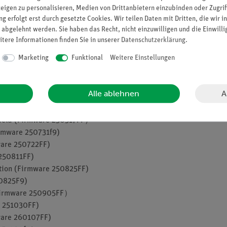
zeigen zu personalisieren, Medien von Drittanbietern einzubinden oder Zugrif
e 250715FC)
g erfolgt erst durch gesetzte Cookies. Wir teilen Daten mit Dritten, die wir 
re 250715FC)
 abgelehnt werden. Sie haben das Recht, nicht einzuwilligen und die Einwill
re 250715FC)
itere Informationen finden Sie in unserer
Daten­schutz­erklärung
.
re 250715FC)
Marketing
Funktional
Weitere Einstellungen
rmware 250715FC)
rmware 250715FC)
rmware 250715FC)
A
Alle ablehnen
are 250517FF)
50517FF)
field (Firmware 250517FF）
rmware 250731f9)
ware 250722FF)
250811FF)
tion (Firmware 250825FF)
50825F9)
(Firmware 250905FF）
 251030FF)
are 260107FF)