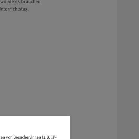
 wo Sie es brauchen.
nterrichtstag.
n von Besucher:innen (z.B. IP-