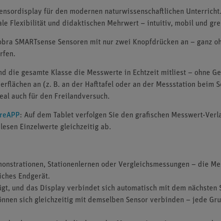
ensordisplay für den modernen naturwissenschaftlichen Unterricht
 Flexibilität und didaktischen Mehrwert – intuitiv, mobil und gre
obra SMARTsense Sensoren mit nur zwei Knopfdrücken an – ganz ohne
rfen.
d die gesamte Klasse die Messwerte in Echtzeit mitliest – ohne G
erflächen an (z. B. an der Hafttafel oder an der Messstation beim 
l auch für den Freilandversuch.
reAPP
: Auf dem Tablet verfolgen Sie den grafischen Messwert-Verl
esen Einzelwerte gleichzeitig ab.
emonstrationen, Stationenlernen oder Vergleichsmessungen – die M
liches Endgerät.
gt, und das Display verbindet sich automatisch mit dem nächsten S
önnen sich gleichzeitig mit demselben Sensor verbinden – jede Gru