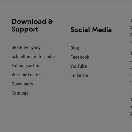
Download &
U
Support
Social Media
B
V
n
Bestellvorgang
Blog
H
Schnellbestellformular
Facebook
C
Zahlungsarten
YouTube
C
a
Versandkosten
LinkedIn
F
Downloads
a
Kataloge
D
i
B