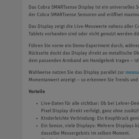
Das Cobra SMARTsense Display ist ein universelles S
der Cobra SMARTsense Sensoren und eröffnet maximale
Das Display zeigt die Live-Messwerte nahezu aller C
Tablets vorhanden sind oder nicht genutzt werden dü
Führen Sie vorne ein Demo-Experiment durch, währen
Rückseite dockt das Display direkt an metallische Ob
dem passenden Armband am Handgelenk tragen – idea
Wahlweise nutzen Sie das Display parallel zur
measu
Momentanwert anzeigt – so erkennen Sie Trends und l
Vorteile
Live-Daten für alle sichtbar: Ob bei Lehrer-D
Pixel Display direkt verfolgt, ganz ohne zusätz
Kinderleichte Verbindung: Ein Knopfdruck genü
Ein Sensor, viele Displays: Mehrere Displays k
dasselbe Messergebnis im selben Moment.