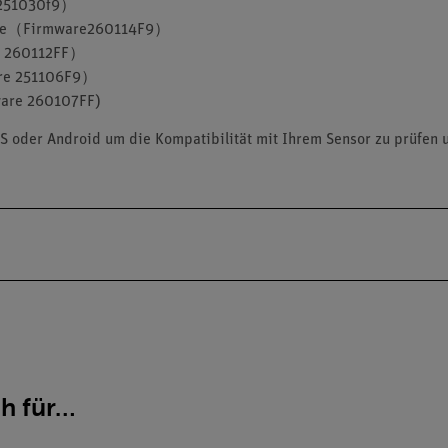
 251030f9）
ure（Firmware260114F9）
e 260112FF）
re 251106F9）
are 260107FF)
S oder Android um die Kompatibilität mit Ihrem Sensor zu prüfen 
ch für…