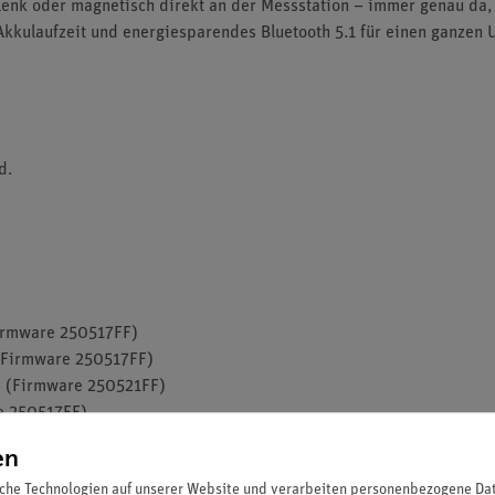
lenk oder magnetisch direkt an der Messstation – immer genau da,
Akkulaufzeit und energiesparendes Bluetooth 5.1 für einen ganzen U
d.
irmware 250517FF)
(Firmware 250517FF)
y (Firmware 250521FF)
e 250517FF)
xis) (Firmware 250617FF)
en
ure (Firmware 250517FF)
che Technologien auf unserer Website und verarbeiten personenbezogene Date
irmware 250517FF + 250811FF)