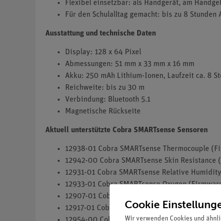
Flexibel einsetzbar: als Handgerät, am Handge
Für den Schulalltag gemacht: bis zu 8 Stunden 
Ausstattung und technische Daten
Display: 128 x 64 Pixel
Abmessungen: 51 mm x 33 mm x 16 mm
Akku: 250 mAh Lithium-Ionen, Laufzeit ca. 8 St
Reichweite: bis zu 30 m
Verbindung: Bluetooth 5.1
Magnetische Rückseite
Aktuell unterstützte Cobra SMARTsense Sensoren
12938-01 Cobra SMARTsense Thermocouple (F
12942-00 Cobra SMARTsense Skin Resistance 
12931-01 Cobra SMARTsense Relative Humidit
12933-01 Cobra SMARTsense Oxygen (Firmwar
12907-01 Cobra SMARTsense Acceleration (3-a
Cookie Einstellung
12917-01 Cobra SMARTsense Surface Temperat
Wir verwenden Cookies und ähnli
12954-00 Cobra SMARTsense Soil Moisture (F