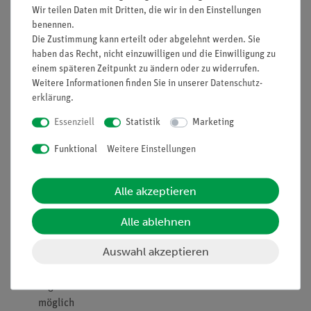
Prinzip
Wir teilen Daten mit Dritten, die wir in den Einstellungen
benennen.
Die Schülerinnen und Schüler untersuchen einen einfachen
Die Zustimmung kann erteilt oder abgelehnt werden. Sie
elektrischen Stromkreis. Sie lernen den grundsätzlichen
haben das Recht, nicht einzuwilligen und die Einwilligung zu
Aufbau einer elektrischen Schaltung, erkennen, dass ein
einem späteren Zeitpunkt zu ändern oder zu widerrufen.
Weitere Informationen finden Sie in unserer
Daten­schutz­
Stromkreis komplett geschlossen sein muss und beobachten,
erklärung
.
wie mit einem Ein-/Ausschalter der Stromkreis geöffnet und
geschlossen werden kann.
Essenziell
Statistik
Marketing
Vorteile
Funktional
Weitere Einstellungen
Besonders leicht verständliche und didaktisch
aufbereitete Versuchsbeschreibung (Eingangsfrage,
Alle akzeptieren
Alltagsbezug etc.)
Darstellung der abgedeckten prozessbezogenen sowie
Alle ablehnen
inhaltsbezogenen Kompetenzen direkt beim Versuch
Auswahl akzeptieren
Lehrplankonform
Zukunftsorientiert unterrichten: Einbindung in den
digitalen naturwissenschaftlichen Unterricht mit Tablets
möglich