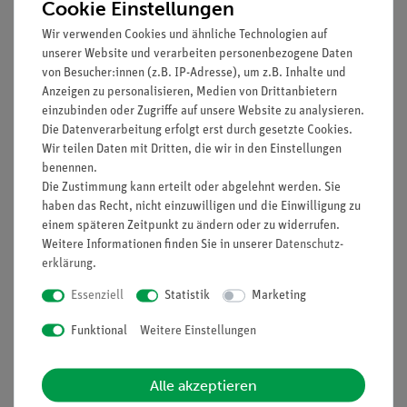
Cookie Einstellungen
Beschreibung
Wir verwenden Cookies und ähnliche Technologien auf
unserer Website und verarbeiten personenbezogene Daten
Prinzip
von Besucher:innen (z.B. IP-Adresse), um z.B. Inhalte und
Anzeigen zu personalisieren, Medien von Drittanbietern
Nachdem die Schüler erkannt haben, dass es auch leitenden
einzubinden oder Zugriffe auf unsere Website zu analysieren.
Flüssigkeiten gibt, nämlich wässrige Lösungen von
Die Datenverarbeitung erfolgt erst durch gesetzte Cookies.
Elektrolyten, soll die Frage beantwortet werden, ob auch für
Wir teilen Daten mit Dritten, die wir in den Einstellungen
diese das ohmsche Gesetz gilt.
benennen.
Die Zustimmung kann erteilt oder abgelehnt werden. Sie
Die Versuchsergebnisse führen zur Bejahung dieser Frage.
haben das Recht, nicht einzuwilligen und die Einwilligung zu
Aber den Schülern sollte anschließend mitgeteilt werden, dass
einem späteren Zeitpunkt zu ändern oder zu widerrufen.
das nicht für jede wässrige Lösung eines Elektrolyten gilt.
Weitere Informationen finden Sie in unserer
Daten­schutz­
erklärung
.
Vorteile
Essenziell
Statistik
Marketing
Keine zusätzlichen Kabelverbindungen zwischen den
Funktional
Weitere Einstellungen
Bausteinen nötig - übersichtlicherer und schnellerer
Aufbau
Kontaktsicherheit durch puzzelartig verzahnbare
Alle akzeptieren
Bausteine