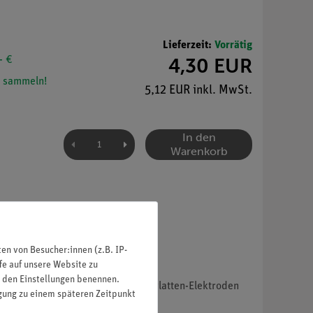
Lieferzeit:
Vorrätig
- €
4,30 EUR
 sammeln!
5,12 EUR inkl. MwSt.
In den
Warenkorb
n von Besucher:innen (z.B. IP-
fe auf unsere Website zu
in den Einstellungen benennen.
00, 34568-01) und in Halter für Platten-Elektroden
igung zu einem späteren Zeitpunkt