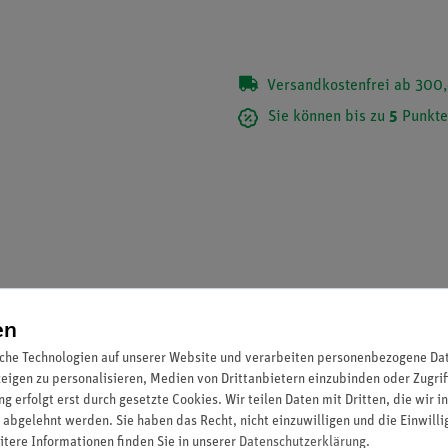
Versandkostenfrei ab 300,
Sie können bis zu
5
Punkte
en
che Technologien auf unserer Website und verarbeiten personenbezogene Date
zeigen zu personalisieren, Medien von Drittanbietern einzubinden oder Zugrif
g erfolgt erst durch gesetzte Cookies. Wir teilen Daten mit Dritten, die wir 
nstrationsversuche geeignet. Passend in Glaströge (Art. Nr. 06620-
 abgelehnt werden. Sie haben das Recht, nicht einzuwilligen und die Einwill
itere Informationen finden Sie in unserer
Daten­schutz­erklärung
.