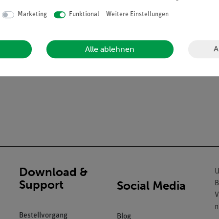
Marketing
Funktional
Weitere Einstellungen
A
Alle ablehnen
r das jeweilige Material
Download &
U
Support
Social Media
B
V
n
Bestellvorgang
Blog