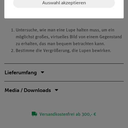
Aufgaben
Auswahl akzeptieren
Wie kann man eine Lupe als Sehhilfe verwenden?
Untersuche, wie man eine Lupe halten muss, um ein
möglichst großes, virtuelles Bild von einem Gegenstand
zu erhalten, das man bequem betrachten kann.
Bestimme die Vergrößerung, die Lupen bewirken.
Lieferumfang
Media / Downloads
Versandkostenfrei ab 300,- €