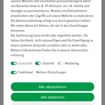
unserer Website und verarbeiten personenbezogene Daten
von Besucher:innen (z.B. IP-Adresse), um z.B. Inhalte und
Anzeigen zu personalisieren, Medien von Drittanbietern
Prinzip
einzubinden oder Zugriffe auf unsere Website zu analysieren.
Die Datenverarbeitung erfolgt erst durch gesetzte Cookies.
Obwohl beide Teile des Experiments einander ergänzen, ist es
Wir teilen Daten mit Dritten, die wir in den Einstellungen
unter Umständen angebracht, nur einen Teil einzusetzen oder
benennen.
die Teile in verschiedenen Unterrichtsstunden bearbeiten zu
Die Zustimmung kann erteilt oder abgelehnt werden. Sie
lassen. Den ersten Teil sollten die Schüler aber einmal
haben das Recht, nicht einzuwilligen und die Einwilligung zu
einem späteren Zeitpunkt zu ändern oder zu widerrufen.
ausführen, da er wesentliche Grundlagen für das Verständnis
Weitere Informationen finden Sie in unserer
Daten­schutz­
von Lupen liefert.
erklärung
.
Vorteile
Essenziell
Statistik
Marketing
Multifunktionale Schülerleuchte - All-in-one: Nutzbar für
Funktional
Weitere Einstellungen
Grundlagen der geometrischen Optik auf dem Tisch,
Farbmischung und auf der optischen Bank
Erweiterung mit Aufbausets jederzeit möglich und keine
Alle akzeptieren
zusätzlichen Leuchten erforderlich, dadurch
Alle ablehnen
Wiedererkennungswert für den Schüler