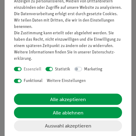
Anzeigen zu personalisieren, Medien von Drittanbietern
einzubinden oder Zugriffe auf unsere Website zu analysieren.
Prinzip
Die Datenverarbeitung erfolgt erst durch gesetzte Cookies.
Wir teilen Daten mit Dritten, die wir in den Einstellungen
Der Bau einer Lochkamera ist recht einfach, und die Schüler
benennen.
fertigen i.a. gern eine Lochkamera an und experimentieren
Die Zustimmung kann erteilt oder abgelehnt werden. Sie
mit ihr. Es empfiehlt sich daher, dass sie eine entsprechende
haben das Recht, nicht einzuwilligen und die Einwilligung zu
Hausaufgabe erhalten. Das Experiment mit dem Modell einer
einem späteren Zeitpunkt zu ändern oder zu widerrufen.
Lochkamera hat den Vorzug, dass mit ihm exakte
Weitere Informationen finden Sie in unserer
Daten­schutz­
erklärung
.
Untersuchungen zu den Bedingungen möglich sind, die die
Bildqualität beeinflussen.
Essenziell
Statistik
Marketing
Vorteile
Funktional
Weitere Einstellungen
Multifunktionale Schülerleuchte - All-in-one: Nutzbar für
Grundlagen der geometrischen Optik auf dem Tisch,
Alle akzeptieren
Farbmischung und auf der optischen Bank
Erweiterung mit Aufbausets jederzeit möglich und keine
Alle ablehnen
zusätzlichen Leuchten erforderlich, dadurch
Auswahl akzeptieren
Wiedererkennungswert für den Schüler