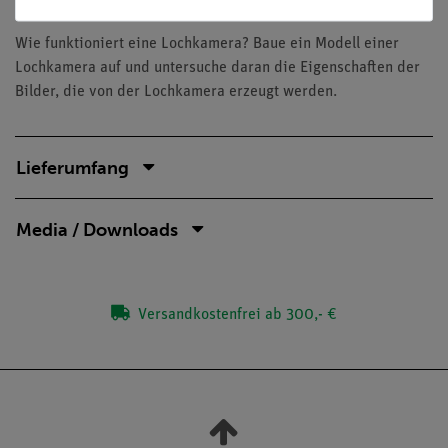
Aufgaben
Wie funktioniert eine Lochkamera? Baue ein Modell einer
Lochkamera auf und untersuche daran die Eigenschaften der
Bilder, die von der Lochkamera erzeugt werden.
Lieferumfang
Media / Downloads
Versandkostenfrei ab 300,- €