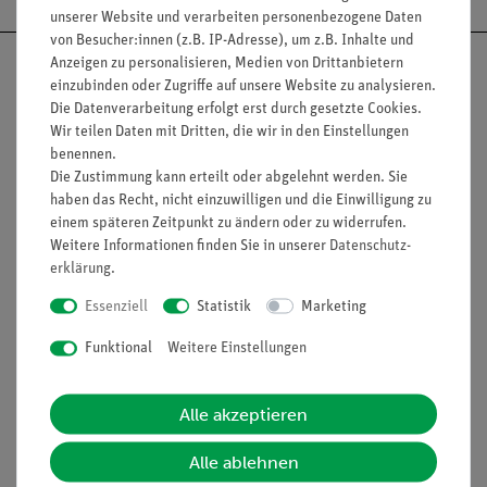
unserer Website und verarbeiten personenbezogene Daten
von Besucher:innen (z.B. IP-Adresse), um z.B. Inhalte und
Anzeigen zu personalisieren, Medien von Drittanbietern
einzubinden oder Zugriffe auf unsere Website zu analysieren.
Die Datenverarbeitung erfolgt erst durch gesetzte Cookies.
Wir teilen Daten mit Dritten, die wir in den Einstellungen
Nach oben
benennen.
Die Zustimmung kann erteilt oder abgelehnt werden. Sie
haben das Recht, nicht einzuwilligen und die Einwilligung zu
einem späteren Zeitpunkt zu ändern oder zu widerrufen.
Informationen
Service
Weitere Informationen finden Sie in unserer
Daten­schutz­
erklärung
.
Unternehmen
Übersicht Service
Essenziell
Statistik
Marketing
Projekte und Lösungen
Beratung & Showroom
Funktional
Weitere Einstellungen
Presse
Inventarisierungs- &
Einräumservice
Stellenangebote
Alle akzeptieren
Inbetriebnahme & Schulungen
Kontakt
Alle ablehnen
Kundendienst
Hinweisgeberschutz