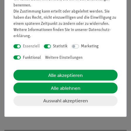
Kontaktsicherheit durch puzzelartig verzahnbare
benennen.
Bausteine
Die Zustimmung kann erteilt oder abgelehnt werden. Sie
Hartvergoldete, korrosionsbeständige Kontakte
haben das Recht, nicht einzuwilligen und die Einwilligung zu
einem späteren Zeitpunkt zu ändern oder zu widerrufen.
Doppelter Lernerfolg: Elektrischer Schaltplan auf der
Weitere Informationen finden Sie in unserer
Daten­schutz­
Ober- und reele Bauteile auf der Unterseite sichtbar
erklärung
.
Aufgaben
Essenziell
Statistik
Marketing
Welche Eigenschaften und Anwendungsmöglichkeiten haben
Funktional
Weitere Einstellungen
Leuchtdioden?
Untersuche die Abhängigkeit zwischen Stromstärke und
Alle akzeptieren
Spannung an einer Leuchtdiode in Durchlass-und in
Sperrrichtung sowie die von der Diode aufgenommene
Alle ablehnen
elektrische Leistung.
Erprobe die Eignung von Leuchtdioden zur Bestimmung
Auswahl akzeptieren
der Stromart und der Polarität von Stromquellen.