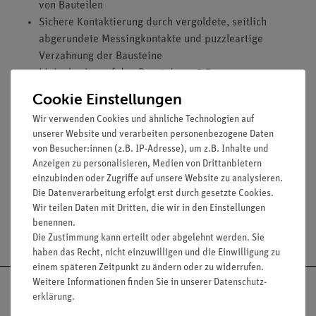
von Bauteilen
Sichere Kontaktierung durch vergoldete, seitlich
abgerundete Messingkontakte und puzzleartige
Verzahnung der Bausteine
Linienbreite auf den Bausteinen: 2,5 mm
Durchmesser der Kontaktfläche: 2 mm
Cookie Einstellungen
Bausteingröße (mm): 55 x 55 x 30
Wir verwenden Cookies und ähnliche Technologien auf
Widerstand eines Kontaktes: 0,02 Ohm
unserer Website und verarbeiten personenbezogene Daten
Stromstärke: maximal 2 A
von Besucher:innen (z.B. IP-Adresse), um z.B. Inhalte und
Spannung: maximal 12 V
Anzeigen zu personalisieren, Medien von Drittanbietern
einzubinden oder Zugriffe auf unsere Website zu analysieren.
Die Datenverarbeitung erfolgt erst durch gesetzte Cookies.
Wir teilen Daten mit Dritten, die wir in den Einstellungen
benennen.
Versandkostenfrei ab 300,- €
Die Zustimmung kann erteilt oder abgelehnt werden. Sie
haben das Recht, nicht einzuwilligen und die Einwilligung zu
einem späteren Zeitpunkt zu ändern oder zu widerrufen.
Weitere Informationen finden Sie in unserer
Daten­schutz­
erklärung
.