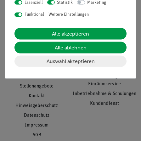
Essenziell
Statistik
Marketing
Nach oben
Funktional
Weitere Einstellungen
Alle akzeptieren
Informationen
Service
Alle ablehnen
Unternehmen
Übersicht Service
Auswahl akzeptieren
Projekte und Lösungen
Beratung & Showroom
Presse
Inventarisierungs- &
Einräumservice
Stellenangebote
Inbetriebnahme & Schulungen
Kontakt
Kundendienst
Hinweisgeberschutz
Datenschutz
Impressum
AGB