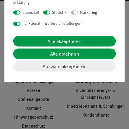
erklärung
.
Essenziell
Statistik
Marketing
Funktional
Weitere Einstellungen
Nach oben
Alle akzeptieren
Informationen
Service
Alle ablehnen
Auswahl akzeptieren
Unternehmen
Übersicht Service
Projekte und Lösungen
Beratung & Showroom
Presse
Inventarisierungs- &
Einräumservice
Stellenangebote
Inbetriebnahme & Schulungen
Kontakt
Kundendienst
Hinweisgeberschutz
Datenschutz