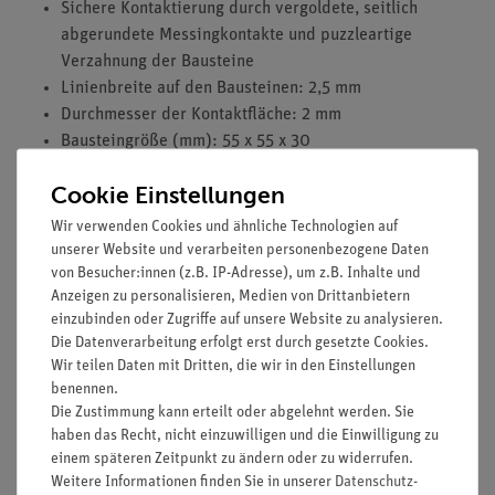
Sichere Kontaktierung durch vergoldete, seitlich
abgerundete Messingkontakte und puzzleartige
Verzahnung der Bausteine
Linienbreite auf den Bausteinen: 2,5 mm
Durchmesser der Kontaktfläche: 2 mm
Bausteingröße (mm): 55 x 55 x 30
Widerstand eines Kontaktes: 0,02 Ohm
Cookie Einstellungen
Stromstärke: maximal 2 A
Spannung: maximal 12 V
Wir verwenden Cookies und ähnliche Technologien auf
Typ: GaAsP-LED
unserer Website und verarbeiten personenbezogene Daten
von Besucher:innen (z.B. IP-Adresse), um z.B. Inhalte und
Durchlassspannung: 2 V-
Anzeigen zu personalisieren, Medien von Drittanbietern
Sperrspannung: 5 V-
einzubinden oder Zugriffe auf unsere Website zu analysieren.
Durchlassstrom: 20 mA
Die Datenverarbeitung erfolgt erst durch gesetzte Cookies.
Wir teilen Daten mit Dritten, die wir in den Einstellungen
benennen.
Die Zustimmung kann erteilt oder abgelehnt werden. Sie
haben das Recht, nicht einzuwilligen und die Einwilligung zu
Versandkostenfrei ab 300,- €
einem späteren Zeitpunkt zu ändern oder zu widerrufen.
Weitere Informationen finden Sie in unserer
Daten­schutz­