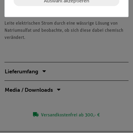
Auswahl akzeptieren
Ändern sich die chemischen Eigenschaften leitender
Flüssigkeiten, wenn diese von Strom durchflossen werden?
Leite elektrischen Strom durch eine wässrige Lösung von
Natriumsulfat und beobachte, ob sich diese dabei chemisch
verändert.
Lieferumfang
Media / Downloads
Versandkostenfrei ab 300,- €