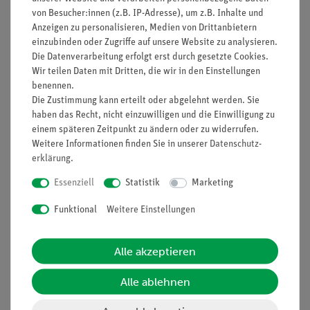
Prinzip
von Besucher:innen (z.B. IP-Adresse), um z.B. Inhalte und
Anzeigen zu personalisieren, Medien von Drittanbietern
Die Schüler wissen, dass metallische Leiter sich nicht
einzubinden oder Zugriffe auf unsere Website zu analysieren.
chemisch verändern, wenn sie von elektischem Strom
Die Datenverarbeitung erfolgt erst durch gesetzte Cookies.
durchflossen werden. Mit diesem Versuch soll ihnen bewusst
Wir teilen Daten mit Dritten, die wir in den Einstellungen
werden, dass sich die chemischen Zusammensetzung
benennen.
leitender Flüssigkeiten bei Stromdurchgang ändert.
Die Zustimmung kann erteilt oder abgelehnt werden. Sie
haben das Recht, nicht einzuwilligen und die Einwilligung zu
Vorteile
einem späteren Zeitpunkt zu ändern oder zu widerrufen.
Weitere Informationen finden Sie in unserer
Daten­schutz­
Keine zusätzlichen Kabelverbindungen zwischen den
erklärung
.
Bausteinen nötig - übersichtlicherer und schnellerer
Essenziell
Statistik
Marketing
Aufbau
Kontaktsicherheit durch puzzelartig verzahnbare
Funktional
Weitere Einstellungen
Bausteine
Hartvergoldete, korrosionsbeständige Kontakte
Alle akzeptieren
Doppelter Lernerfolg: Elektrischer Schaltplan auf der
Ober- und reele Bauteile auf der Unterseite sichtbar
Alle ablehnen
Aufgaben