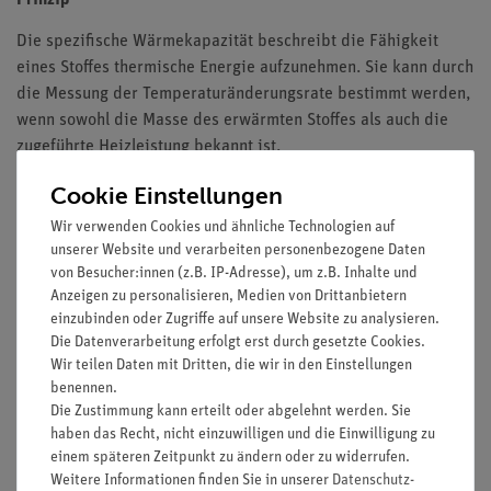
Die spezifische Wärmekapazität beschreibt die Fähigkeit
eines Stoffes thermische Energie aufzunehmen. Sie kann durch
die Messung der Temperaturänderungsrate bestimmt werden,
wenn sowohl die Masse des erwärmten Stoffes als auch die
zugeführte Heizleistung bekannt ist.
Vorteile
Cookie Einstellungen
Wir verwenden Cookies und ähnliche Technologien auf
Besonders verständliche und didaktisch aufbereitete
unserer Website und verarbeiten personenbezogene Daten
Versuchsbeschreibung (Alltagsbezug etc.) inkl.
von Besucher:innen (z.B. IP-Adresse), um z.B. Inhalte und
Protokollfragen
Anzeigen zu personalisieren, Medien von Drittanbietern
Zukunftsorientiert unterrichten: Einbindung in den
einzubinden oder Zugriffe auf unsere Website zu analysieren.
digitalen naturwissenschaftlichen Unterricht mit Tablets
Die Datenverarbeitung erfolgt erst durch gesetzte Cookies.
Erhöhte Motivation bei Schüler/innen durch Nutzung der
Wir teilen Daten mit Dritten, die wir in den Einstellungen
intuitiven measureAPP
benennen.
Die Zustimmung kann erteilt oder abgelehnt werden. Sie
Steigerung der Medienkompetenz
haben das Recht, nicht einzuwilligen und die Einwilligung zu
Aufgaben
einem späteren Zeitpunkt zu ändern oder zu widerrufen.
Weitere Informationen finden Sie in unserer
Daten­schutz­