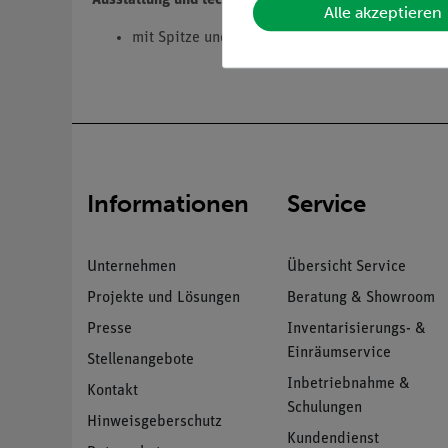
Alle akzeptieren
mit Spitze und Gummikappe
Informationen
Service
Unternehmen
Übersicht Service
Projekte und Lösungen
Beratung & Showroom
Presse
Inventarisierungs- &
Einräumservice
Stellenangebote
Inbetriebnahme &
Kontakt
Schulungen
Hinweisgeberschutz
Kundendienst