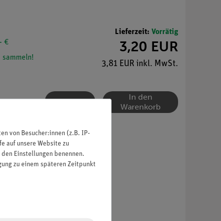
Lieferzeit:
Vorrätig
- €
3,20 EUR
 sammeln!
3,81 EUR inkl. MwSt.
In den
Warenkorb
n von Besucher:innen (z.B. IP-
fe auf unsere Website zu
in den Einstellungen benennen.
igung zu einem späteren Zeitpunkt