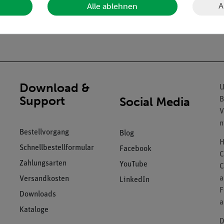
A
Alle ablehnen
Download &
U
Support
Social Media
B
V
n
Bestellvorgang
Blog
H
Schnellbestellformular
Facebook
C
Zahlungsarten
YouTube
C
a
Versandkosten
LinkedIn
F
Downloads
a
Kataloge
D