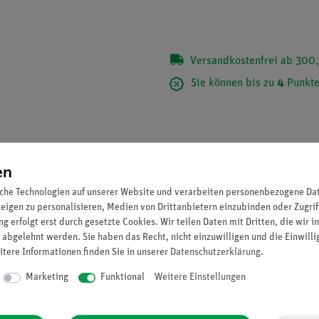
Versandkostenfrei ab 300,
Sie können bis zu
4
Punkte
en
che Technologien auf unserer Website und verarbeiten personenbezogene Date
zeigen zu personalisieren, Medien von Drittanbietern einzubinden oder Zugrif
g erfolgt erst durch gesetzte Cookies. Wir teilen Daten mit Dritten, die wir 
 abgelehnt werden. Sie haben das Recht, nicht einzuwilligen und die Einwill
itere Informationen finden Sie in unserer
Daten­schutz­erklärung
.
Marketing
Funktional
Weitere Einstellungen
t