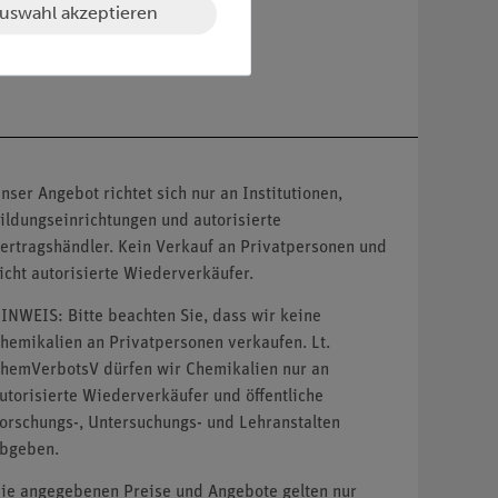
uswahl akzeptieren
nser Angebot richtet sich nur an Institutionen,
ildungseinrichtungen und autorisierte
ertragshändler. Kein Verkauf an Privatpersonen und
icht autorisierte Wiederverkäufer.
INWEIS: Bitte beachten Sie, dass wir keine
hemikalien an Privatpersonen verkaufen. Lt.
hemVerbotsV dürfen wir Chemikalien nur an
utorisierte Wiederverkäufer und öffentliche
orschungs-, Untersuchungs- und Lehranstalten
bgeben.
ie angegebenen Preise und Angebote gelten nur