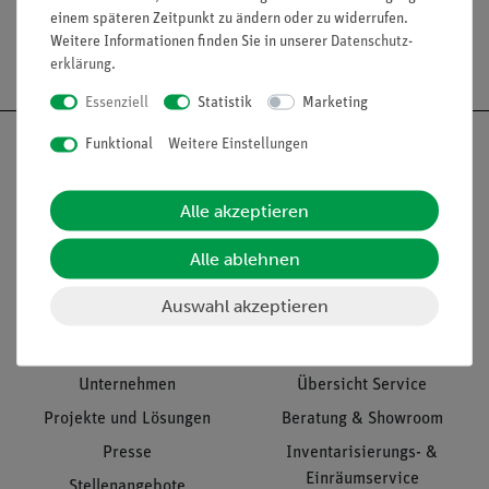
einem späteren Zeitpunkt zu ändern oder zu widerrufen.
Weitere Informationen finden Sie in unserer
Daten­schutz­
Versandkostenfrei ab 300,- €
erklärung
.
Essenziell
Statistik
Marketing
Funktional
Weitere Einstellungen
Alle akzeptieren
Nach oben
Alle ablehnen
Auswahl akzeptieren
Informationen
Service
Unternehmen
Übersicht Service
Projekte und Lösungen
Beratung & Showroom
Presse
Inventarisierungs- &
Einräumservice
Stellenangebote