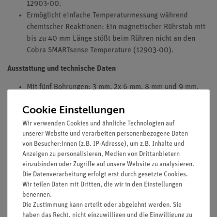
12903-00.
Ermöglicht einfache Temperaturmessung während
chemischer Reaktionen: Ein magnetischer Rührstab mit
bis zu 40 mm Länge stößt beim Rühren nicht an den
Cobra SMARTsense Temperature (12903-00).
Ausstattung und technische Daten
Mit fünf Bohrungen: 3 mm, 2x 6 mm, 8 mm und 9 mm.
Bohrungen für Thermometer bzw. Rührstab oder
Cookie Einstellungen
Trichter.
Bohrung für Cobra SMARTsense Temperature
Wir verwenden Cookies und ähnliche Technologien auf
unserer Website und verarbeiten personenbezogene Daten
12903-00.
von Besucher:innen (z.B. IP-Adresse), um z.B. Inhalte und
Schlitz und Bohrungen für Heizspule.
Anzeigen zu personalisieren, Medien von Drittanbietern
Aus wasserabweisendem Polyetherschaum.
einzubinden oder Zugriffe auf unsere Website zu analysieren.
Durchmesser oben: 90 mm.
Die Datenverarbeitung erfolgt erst durch gesetzte Cookies.
Durchmesser unten: 67 mm.
Wir teilen Daten mit Dritten, die wir in den Einstellungen
Höhe: 30 mm.
benennen.
Die Zustimmung kann erteilt oder abgelehnt werden. Sie
haben das Recht, nicht einzuwilligen und die Einwilligung zu