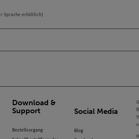
er Sprache erhältlich)
Download &
U
Support
Social Media
B
V
n
Bestellvorgang
Blog
H