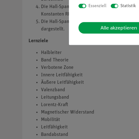
Essenziell
Statistik
Die Hall-Spannung UH wird in Abhängigkeit vo
Konstanten RH wird zusammen Hall Mobilität 
Die Hall-Spannung UH wird in Abhängigkeit v
Alle akzeptieren
dargestellt.
Lernziele
Halbleiter
Band Theorie
Verbotene Zone
Innere Leitfähigkeit
Äußere Leitfähigkeit
Valenzband
Leitungsband
Lorentz-Kraft
Magnetischer Widerstand
Mobilität
Leitfähigkeit
Bandabstand