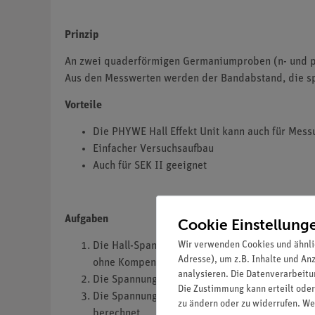
Prinzip
An zwei quaderförmigen Germaniumproben (n- und p 
Aus den Messwerten werden der Bandabstand, die spe
Vorteile
Die PHYWE Hall Effekt Unit kann auch für Me
Einfacher Versuchsaufbau
Auch für SEK II geeignet
Aufgaben
Cookie Einstellung
Wir verwenden Cookies und ähnli
Die Hall-Spannung wird bei Raumtemperatur u
Adresse), um z.B. Inhalte und An
ohne Kompensation für defekte Spannung).
analysieren. Die Datenverarbeitun
Die Spannung über der Probe wird bei Raumtem
Die Zustimmung kann erteilt oder
Die Spannung über der Probe wird bei ständi
zu ändern oder zu widerrufen. We
berechnet.