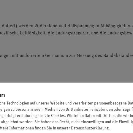
dotiert) werden Widerstand und Hallspannung in Abhängigkeit vo
zifische Leitfähigkeit, die Ladungsträgerart und die Ladungsbew
ssungen mit undotiertem Germanium zur Messung des Bandabstand
en
che Technologien auf unserer Website und verarbeiten personenbezogene Date
nd konstantem Magnetfeld in Abhängigkeit vom Steuerstrom gemes
zeigen zu personalisieren, Medien von Drittanbietern einzubinden oder Zugrif
g erfolgt erst durch gesetzte Cookies. Wir teilen Daten mit Dritten, die wir 
peratur und unter ständiger Kontrolle in Abhängigkeit von der m
 abgelehnt werden. Sie haben das Recht, nicht einzuwilligen und die Einwill
ger Kontrolle in Abhängigkeit von der Temperatur gemessen. Der 
itere Informationen finden Sie in unserer
Daten­schutz­erklärung
.