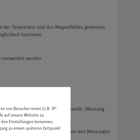
n der Temperatur und des Magnetfeldes gemessen.
eglichkeit bestimmt.
es verwendet werden
n von Besucher:innen (z.B. IP-
sen und in einem Diagramm dargestellt. (Messung
fe auf unsere Website zu
in den Einstellungen benennen.
agnetischen Induktion B gemessen.
igung zu einem späteren Zeitpunkt
Bandabstand des Germaniums wird aus den Messungen