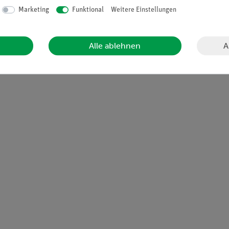
Marketing
Funktional
Weitere Einstellungen
n der magnetischen Induktion B bei Raumtemperatur gemessen. Das
mH und der Ladungsträgerkonzentration p aus den Messungen berec
on der Temperatur bei konstanter magnetischer Induktion B gemes
A
Alle ablehnen