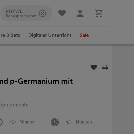
PHYWE
Bonusprogramm
he & Sets
Digitaler Unterricht
Sale
 und p-Germanium mit
: Experimente
45+
Minuten
45+
Minuten