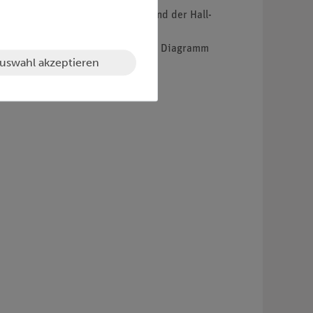
 Vorzeichen der Ladungsträger und der Hall-
hnet.
sen und die Werte werden in einem Diagramm
uswahl akzeptieren