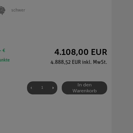
schwer
4.108,00 EUR
- €
nkte
4.888,52 EUR inkl. MwSt.
In den
Warenkorb