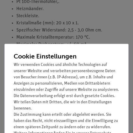
Pt 100-Thermofühler,.
Heizmäander.
Steckleiste.
Kristallmaße (mm): 20 x 10 x 1.
Spezifischer Widerstand: 2,5 - 3,0 Ohm cm.
Maximale Kristalltemperatur: 170 °C.
Maximaler Probenstrom: +/- 60 mA.
Platinenmaße(mm): 73 x 70 x 3 mm.
Cookie Einstellungen
Masse: 0,03 kg.
Wir verwenden Cookies und ähnliche Technologien auf
unserer Website und verarbeiten personenbezogene Daten
von Besucher:innen (z.B. IP-Adresse), um z.B. Inhalte und
Versuche
Anzeigen zu personalisieren, Medien von Drittanbietern
einzubinden oder Zugriffe auf unsere Website zu analysieren.
Die Datenverarbeitung erfolgt erst durch gesetzte Cookies.
Media / Downloads
Wir teilen Daten mit Dritten, die wir in den Einstellungen
benennen.
Die Zustimmung kann erteilt oder abgelehnt werden. Sie
haben das Recht, nicht einzuwilligen und die Einwilligung zu
Versandkostenfrei ab 300,- €
einem späteren Zeitpunkt zu ändern oder zu widerrufen.