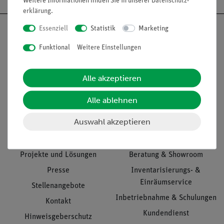
Weitere Informationen finden Sie in unserer
Daten­schutz­
erklärung
.
Essenziell
Statistik
Marketing
Funktional
Weitere Einstellungen
Nach oben
Alle akzeptieren
Alle ablehnen
Informationen
Service
Auswahl akzeptieren
Unternehmen
Übersicht Service
Projekte und Lösungen
Beratung & Showroom
Presse
Inventarisierungs- &
Einräumservice
Stellenangebote
Inbetriebnahme & Schulungen
Kontakt
Kundendienst
Hinweisgeberschutz