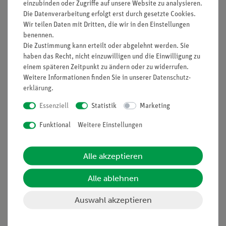
Die Hall-Spannung UH wird in Abhängigkeit von der
einzubinden oder Zugriffe auf unsere Website zu analysieren.
Die Datenverarbeitung erfolgt erst durch gesetzte Cookies.
Temperatur bei konstanter magnetischer Induktion B
Wir teilen Daten mit Dritten, die wir in den Einstellungen
gemessen und die Werte werden in einem Diagramm
benennen.
dargestellt.
Die Zustimmung kann erteilt oder abgelehnt werden. Sie
haben das Recht, nicht einzuwilligen und die Einwilligung zu
Lernziele
einem späteren Zeitpunkt zu ändern oder zu widerrufen.
Weitere Informationen finden Sie in unserer
Halbleiter
Daten­schutz­
erklärung
.
Band Theorie
Verbotene Zone
Essenziell
Statistik
Marketing
Innere Leitfähigkeit
Funktional
Weitere Einstellungen
Äußere Leitfähigkeit
Valenzband
Leitungsband
Alle akzeptieren
Lorentz-Kraft
Magnetischer Widerstand
Alle ablehnen
Mobilität
Leitfähigkeit
Auswahl akzeptieren
Bandabstand
Hall-Koeffizient