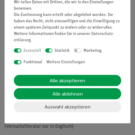
Wir teilen Daten mit Dritten, die wir in den Einstellungen
Lösen eines starken Elektrolyten (NaCl) in Wasser.
benennen.
Ermitteln Sie durch Vergleich mit dem theoretischen
Die Zustimmung kann erteilt oder abgelehnt werden. Sie
Wert, der bei dieser Konzentration zu erwarten wäre, in
haben das Recht, nicht einzuwilligen und die Einwilligung zu
wieviel Ionen der Elektrolyt dissoziiert.
einem späteren Zeitpunkt zu ändern oder zu widerrufen.
Weitere Informationen finden Sie in unserer
Daten­schutz­
Bestimmen Sie die scheinbare molare Masse eines
erklärung
.
Nichtelektrolyten (Hydrochinon) aus der
Gefrierpunktserniedrigung.
Essenziell
Statistik
Marketing
Lernziele
Funktional
Weitere Einstellungen
Raoultsches Gesetz
Kryoskopische Konstante
Alle akzeptieren
Chemisches Potential
Alle ablehnen
Gibbs-Helmholtz-Gleichung
KonzentrationsmaßeDissoziationsgrad
Auswahl akzeptieren
Van't-Hoffscher Faktor
Kryoskopie
(Versuchsliteratur nur in Englisch)