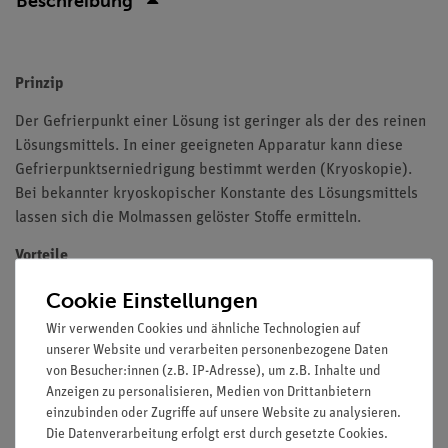
Beschreibung
Prinzip
Der Gefrierpunkt einer Lösung ist geringer als der des reinen
Lösungsmittels. In einer geeigneten Apparatur kann diese
Gefrierpunktserniedrigung bestimmt werden (Kryoskopie).
Bei bekannter kryoskopischer Konstante des Lösungsmittels
lassen sich die Molmassen gelöster Stoffe ermitteln.
Vorteile
Alle relevanten Messgrößen auf einem Blick
Cookie Einstellungen
Experimentieren leicht gemacht durch intuitive
Wir verwenden Cookies und ähnliche Technologien auf
Bedienung
unserer Website und verarbeiten personenbezogene Daten
Mit ausführlicher Versuchsliteratur
von Besucher:innen (z.B. IP-Adresse), um z.B. Inhalte und
Anzeigen zu personalisieren, Medien von Drittanbietern
Aufgaben
einzubinden oder Zugriffe auf unsere Website zu analysieren.
Die Datenverarbeitung erfolgt erst durch gesetzte Cookies.
Bestimmen Sie die Gefrierpunktserniedrigung beim