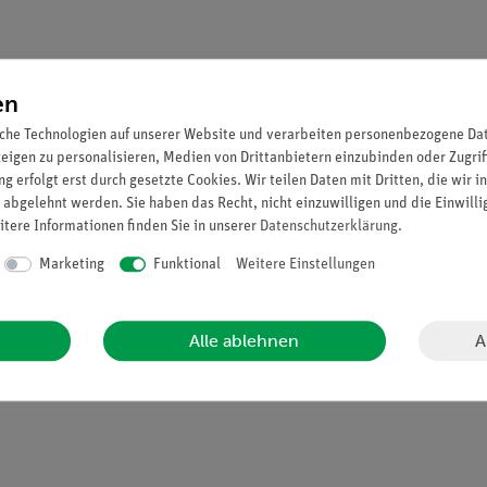
en
-T2
rmgrenze
che Technologien auf unserer Website und verarbeiten personenbezogene Date
zeigen zu personalisieren, Medien von Drittanbietern einzubinden oder Zugrif
g erfolgt erst durch gesetzte Cookies. Wir teilen Daten mit Dritten, die wir 
 abgelehnt werden. Sie haben das Recht, nicht einzuwilligen und die Einwill
itere Informationen finden Sie in unserer
Daten­schutz­erklärung
.
 2498 ° F
Marketing
Funktional
Weitere Einstellungen
A
Alle ablehnen
Ni-Thermoelemente im Lieferumfang enthalten