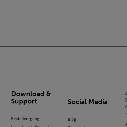
Download &
U
Support
Social Media
B
V
n
Bestellvorgang
Blog
H