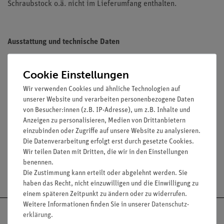
Schraubstock o.ä. nicht im Lieferumfang enthalten.
Ausstattung und technische Daten
Nirosta-Zylinder mit Bohrung und Schlitz sowie 2
Cookie Einstellungen
Stempel
Durchmesser (außen): 32 mm
Wir verwenden Cookies und ähnliche Technologien auf
Höhe: 36 mm
unserer Website und verarbeiten personenbezogene Daten
Bohrungsdurchmesser: 10 mm
von Besucher:innen (z.B. IP-Adresse), um z.B. Inhalte und
Anzeigen zu personalisieren, Medien von Drittanbietern
Stempel: Durchmesser: 10 mm, Höhen: 15 und 35 mm
einzubinden oder Zugriffe auf unsere Website zu analysieren.
Die Datenverarbeitung erfolgt erst durch gesetzte Cookies.
Wir teilen Daten mit Dritten, die wir in den Einstellungen
benennen.
Versandkostenfrei ab 300,- €
Die Zustimmung kann erteilt oder abgelehnt werden. Sie
haben das Recht, nicht einzuwilligen und die Einwilligung zu
einem späteren Zeitpunkt zu ändern oder zu widerrufen.
Weitere Informationen finden Sie in unserer
Daten­schutz­
erklärung
.