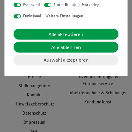
Essenziell
Statistik
Marketing
Nach oben
Funktional
Weitere Einstellungen
Alle akzeptieren
Informationen
Service
Alle ablehnen
Unternehmen
Übersicht Service
Auswahl akzeptieren
Projekte und Lösungen
Beratung & Showroom
Presse
Inventarisierungs- &
Einräumservice
Stellenangebote
Inbetriebnahme & Schulungen
Kontakt
Kundendienst
Hinweisgeberschutz
Datenschutz
Impressum
AGB