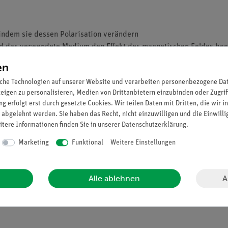
indem sie dessen Polarisation verändern
und das verwendete Medium den Effekt des magnetischen Feldes bee
Elektromagnetismus
en
che Technologien auf unserer Website und verarbeiten personenbezogene Date
zeigen zu personalisieren, Medien von Drittanbietern einzubinden oder Zugrif
zwischen den Polstücken benutze die axiale Hall´sche Sonde des T
g erfolgt erst durch gesetzte Cookies. Wir teilen Daten mit Dritten, die wir 
che Integration und dem Verhältnis der maximalen Flussdichte übe
 abgelehnt werden. Sie haben das Recht, nicht einzuwilligen und die Einwill
ängigkeit vom Spulenstrom und zur Ermittlung der Beziehung zwis
itere Informationen finden Sie in unserer
Daten­schutz­erklärung
.
e, konstant ist.
Marketing
Funktional
Weitere Einstellungen
gigkeit von der Hauptflussdichte benutze verschiede Farbfilter. 
der Wellenlänge aus.
A
Alle ablehnen