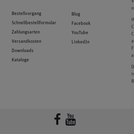
V
n
Bestellvorgang
Blog
H
Schnellbestellformular
Facebook
C
Zahlungsarten
YouTube
C
a
Versandkosten
LinkedIn
F
Downloads
a
Kataloge
D
i
B