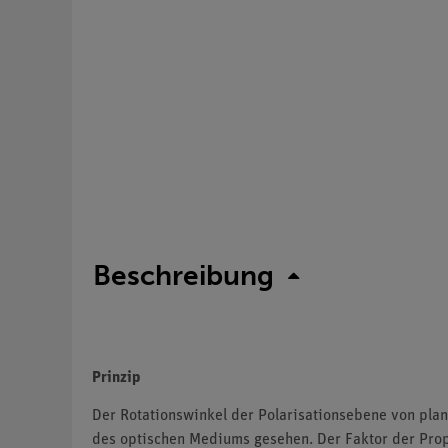
Beschreibung
Prinzip
Der Rotationswinkel der Polarisationsebene von planp
des optischen Mediums gesehen. Der Faktor der Prop