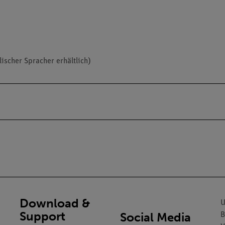
ischer Spracher erhältlich)
Download &
U
Support
Social Media
B