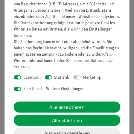
von Besucher:innen (z.B. IP-Adresse), um z.B. Inhalte und
Anzeigen zu personalisieren, Medien von Drittanbietern
einzubinden oder Zugriffe auf unsere Website zu analysieren.
Nach oben
Die Datenverarbeitung erfolgt erst durch gesetzte Cookies.
Wir teilen Daten mit Dritten, die wir in den Einstellungen
benennen.
Die Zustimmung kann erteilt oder abgelehnt werden. Sie
haben das Recht, nicht einzuwilligen und die Einwilligung zu
Informationen
Service
einem späteren Zeitpunkt zu ändern oder zu widerrufen.
Weitere Informationen finden Sie in unserer
Daten­schutz­
erklärung
.
Unternehmen
Übersicht Service
Essenziell
Statistik
Marketing
Projekte und Lösungen
Beratung & Showroom
Presse
Inventarisierungs- &
Funktional
Weitere Einstellungen
Einräumservice
Stellenangebote
Inbetriebnahme & Schulungen
Alle akzeptieren
Kontakt
Kundendienst
Hinweisgeberschutz
Alle ablehnen
Datenschutz
Auswahl akzeptieren