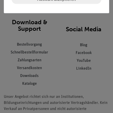
Impressum
AGB
Download &
Support
Social Media
Bestellvorgang
Blog
Schnellbestellformular
Facebook
Zahlungsarten
YouTube
Versandkosten
LinkedIn
Downloads
Kataloge
Unser Angebot richtet sich nur an Institutionen,
Bildungseinrichtungen und autorisierte Vertragshändler. Kein
Verkauf an Privatpersonen und nicht autorisierte