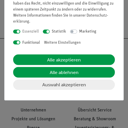
haben das Recht, nicht einzuwilligen und die Einwilligung zu
einem späteren Zeitpunkt zu ändern oder zu widerrufen.
Weitere Informationen finden Sie in unserer
Daten­schutz­
erklärung
.
Versandkostenfrei ab 300,- €
Essenziell
Statistik
Marketing
Funktional
Weitere Einstellungen
Alle akzeptieren
Nach oben
Alle ablehnen
Auswahl akzeptieren
Informationen
Service
Unternehmen
Übersicht Service
Projekte und Lösungen
Beratung & Showroom
Presse
Inventarisierungs- &