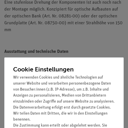
Eine stufenlose Drehung der Komponenten ist auch noch nach
der Montage möglich. Konzipiert für optische Aufbauten auf
der optischen Bank (Art. Nr. 08281-00) oder der optischen
Grundplatte (Art. Nr. 08750-00) mit einer Strahlhöhe von 150
mm
Ausstattung und technische Daten
Durchmesser: 100 mm
Cookie Einstellungen
Material: eloxiertes Aluminium
Stieldurchmesser: 10 mm
Wir verwenden Cookies und ähnliche Technologien auf
Stiellänge: 100 mm
unserer Website und verarbeiten personenbezogene Daten
von Besucher:innen (z.B. IP-Adresse), um z.B. Inhalte und
Anzeigen zu personalisieren, Medien von Drittanbietern
einzubinden oder Zugriffe auf unsere Website zu analysieren.
Die Datenverarbeitung erfolgt erst durch gesetzte Cookies.
Wir teilen Daten mit Dritten, die wir in den Einstellungen
benennen.
Zubehör
Die Zustimmung kann erteilt oder abgelehnt werden. Sie