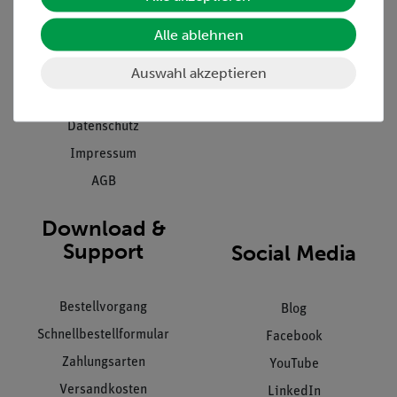
Presse
Inventarisierungs- &
Alle ablehnen
Einräumservice
Stellenangebote
Inbetriebnahme & Schulungen
Auswahl akzeptieren
Kontakt
Kundendienst
Hinweisgeberschutz
Datenschutz
Impressum
AGB
Download &
Support
Social Media
Bestellvorgang
Blog
Schnellbestellformular
Facebook
Zahlungsarten
YouTube
Versandkosten
LinkedIn