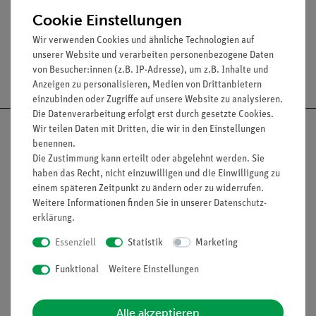
Durchmesser: 33 mm.
Cookie Einstellungen
Wir verwenden Cookies und ähnliche Technologien auf
unserer Website und verarbeiten personenbezogene Daten
Versandkostenfrei ab 300,- €
von Besucher:innen (z.B. IP-Adresse), um z.B. Inhalte und
Anzeigen zu personalisieren, Medien von Drittanbietern
einzubinden oder Zugriffe auf unsere Website zu analysieren.
Die Datenverarbeitung erfolgt erst durch gesetzte Cookies.
Wir teilen Daten mit Dritten, die wir in den Einstellungen
benennen.
Die Zustimmung kann erteilt oder abgelehnt werden. Sie
haben das Recht, nicht einzuwilligen und die Einwilligung zu
Nach oben
einem späteren Zeitpunkt zu ändern oder zu widerrufen.
Weitere Informationen finden Sie in unserer
Daten­schutz­
erklärung
.
Informationen
Service
Essenziell
Statistik
Marketing
Funktional
Weitere Einstellungen
Unternehmen
Übersicht Service
Projekte und Lösungen
Beratung & Showroom
Alle akzeptieren