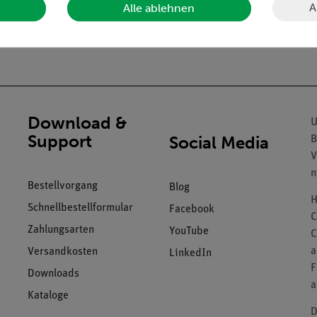
A
Alle ablehnen
Download &
U
Support
Social Media
B
V
n
Bestellvorgang
Blog
H
Schnellbestellformular
Facebook
C
Zahlungsarten
YouTube
C
a
Versandkosten
LinkedIn
F
Downloads
a
Kataloge
D