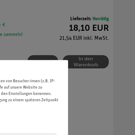
Lieferzeit:
Vorrätig
- €
18,10 EUR
e sammeln!
21,54 EUR inkl. MwSt.
In den
Warenkorb
n von Besucher:innen (z.B. IP-
fe auf unsere Website zu
in den Einstellungen benennen.
igung zu einem späteren Zeitpunkt
bar auf Haltebolzen (03949-00).