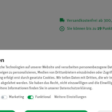
Versandkostenfrei ab 300,
Sie können bis zu
19
Punkt
en
che Technologien auf unserer Website und verarbeiten personenbezogene Date
zeigen zu personalisieren, Medien von Drittanbietern einzubinden oder Zugrif
g erfolgt erst durch gesetzte Cookies. Wir teilen Daten mit Dritten, die wir 
 abgelehnt werden. Sie haben das Recht, nicht einzuwilligen und die Einwill
itere Informationen finden Sie in unserer
Daten­schutz­erklärung
.
Marketing
Funktional
Weitere Einstellungen
der Masse von Mess- und Experimentierwagen (11060-00). Aufsteck