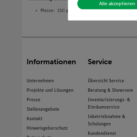
Alle akzeptieren
Masse: 150 g
Informationen
Service
Unternehmen
Übersicht Service
Projekte und Lösungen
Beratung & Showroom
Presse
Inventarisierungs- &
Einräumservice
Stellenangebote
Inbetriebnahme &
Kontakt
Schulungen
Hinweisgeberschutz
Kundendienst