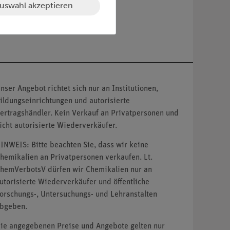
uswahl akzeptieren
nser Angebot richtet sich nur an Institutionen,
ildungseinrichtungen und autorisierte
ertragshändler. Kein Verkauf an Privatpersonen und
icht autorisierte Wiederverkäufer.
INWEIS: Bitte beachten Sie, dass wir keine
hemikalien an Privatpersonen verkaufen. Lt.
hemVerbotsV dürfen wir Chemikalien nur an
utorisierte Wiederverkäufer und öffentliche
orschungs-, Untersuchungs- und Lehranstalten
bgeben.
ie angegebenen Preise und Angebote gelten nur