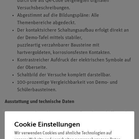
durch die als QR-Code beigelegten digitalen
Versuchsbeschreibungen.
Abgestimmt auf die Bildungspläne: Alle
Themenbereiche abgedeckt.
Der kontaktsichere Schaltungsaufbau erfolgt direkt an
der Demo-Tafel mittels stabiler,
puzzleartig verzahnbarer Bausteine mit
hartvergoldeten, korrosionsfesten Kontakten.
Kontrastreicher Aufdruck der elektrischen Symbole auf
der Oberseite.
Schaltbild der Versuche komplett darstellbar.
100-prozentige Vergleichbarkeit von Demo- und
Schülerbausteinen.
Ausstattung und technische Daten
Das Geräteset besteht aus einem Aufbewahrungskoffer und
enthält alle grundlegenden Komponenten, die für die
Cookie Einstellungen
Durchführung der Versuche erforderlich sind. Der stabile,
Wir verwenden Cookies und ähnliche Technologien auf
stapelbare Koffer ist mit einem passgenauen