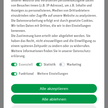
unserer Website und verarbeiten personenbezogene Daten
Schaumstoffeinsatz ausgestattet, der die Komponenten schützt
von Besucher:innen (z.B. IP-Adresse), um z.B. Inhalte und
und eine schnelle Kontrolle auf Vollständigkeit ermöglicht.
Anzeigen zu personalisieren, Medien von Drittanbietern
einzubinden oder Zugriffe auf unsere Website zu analysieren.
Die Datenverarbeitung erfolgt erst durch gesetzte Cookies.
Wir teilen Daten mit Dritten, die wir in den Einstellungen
Versuche
benennen.
Die Zustimmung kann erteilt oder abgelehnt werden. Sie
haben das Recht, nicht einzuwilligen und die Einwilligung zu
Lieferumfang
einem späteren Zeitpunkt zu ändern oder zu widerrufen.
Weitere Informationen finden Sie in unserer
Daten­schutz­
erklärung
.
Zubehör
Essenziell
Statistik
Marketing
Media / Downloads
Funktional
Weitere Einstellungen
Alle akzeptieren
Kunden interessierten sich auch
für…
Alle ablehnen