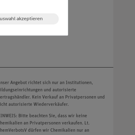
uswahl akzeptieren
nser Angebot richtet sich nur an Institutionen,
ildungseinrichtungen und autorisierte
ertragshändler. Kein Verkauf an Privatpersonen und
icht autorisierte Wiederverkäufer.
INWEIS: Bitte beachten Sie, dass wir keine
hemikalien an Privatpersonen verkaufen. Lt.
hemVerbotsV dürfen wir Chemikalien nur an