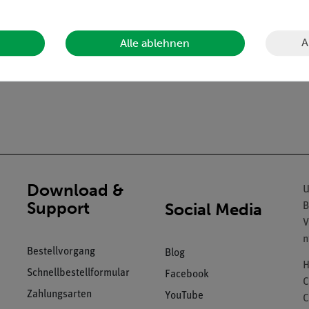
A
Alle ablehnen
Download &
U
Support
Social Media
B
V
n
Bestellvorgang
Blog
H
Schnellbestellformular
Facebook
C
Zahlungsarten
YouTube
C