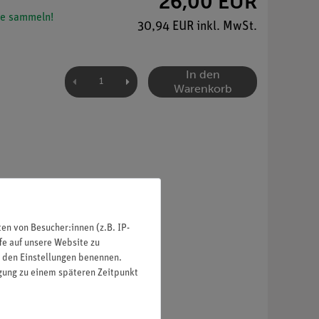
26,00 EUR
e sammeln!
30,94 EUR inkl. MwSt.
In den
Warenkorb
n von Besucher:innen (z.B. IP-
fe auf unsere Website zu
in den Einstellungen benennen.
igung zu einem späteren Zeitpunkt