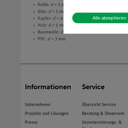
Kohle:
d
= 5 mm.
Glas:
d
= 5 mm.
Alle akzeptieren
Kupfer:
d
= 4 mm.
Holz:
d
= 5 mm.
Baumwolle:
d
= 3 mm.
PVC:
d
= 3 mm.
Informationen
Service
Unternehmen
Übersicht Service
Projekte und Lösungen
Beratung & Showroom
Presse
Inventarisierungs- &