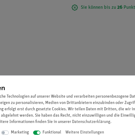
Sie können bis zu
26
Punkt
en
uchung der elektrischen Leitfähigkeit verschiedener Materialien.
che Technologien auf unserer Website und verarbeiten personenbezogene Date
zeigen zu personalisieren, Medien von Drittanbietern einzubinden oder Zugrif
g erfolgt erst durch gesetzte Cookies. Wir teilen Daten mit Dritten, die wir 
 abgelehnt werden. Sie haben das Recht, nicht einzuwilligen und die Einwill
itere Informationen finden Sie in unserer
Daten­schutz­erklärung
.
Marketing
Funktional
Weitere Einstellungen