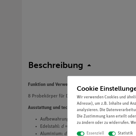
Beschreibung
Funktion und Verwendung
Cookie Einstellung
8 Probekörper für Demonstrationsversuche zur Unters
Wir verwenden Cookies und ähnli
Adresse), um z.B. Inhalte und An
Ausstattung und technische Daten
analysieren. Die Datenverarbeitun
Die Zustimmung kann erteilt oder
Aufbewahrungsbox.
zu ändern oder zu widerrufen. We
Edelstahl:
d
= 5 mm.
Essenziell
Statistik
Aluminium:
d
= 3 mm.