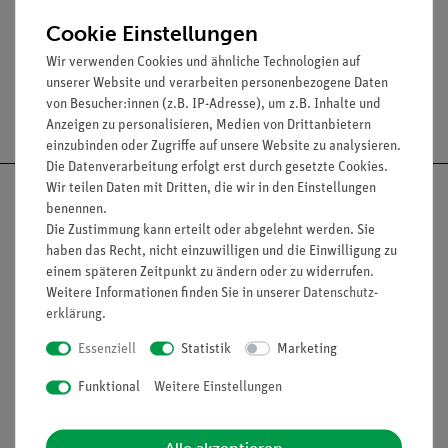
Temperaturbereich: -20...+400°C.
Cookie Einstellungen
Wir verwenden Cookies und ähnliche Technologien auf
unserer Website und verarbeiten personenbezogene Daten
von Besucher:innen (z.B. IP-Adresse), um z.B. Inhalte und
Versandkostenfrei ab 300,- €
Anzeigen zu personalisieren, Medien von Drittanbietern
einzubinden oder Zugriffe auf unsere Website zu analysieren.
Die Datenverarbeitung erfolgt erst durch gesetzte Cookies.
Wir teilen Daten mit Dritten, die wir in den Einstellungen
benennen.
Die Zustimmung kann erteilt oder abgelehnt werden. Sie
haben das Recht, nicht einzuwilligen und die Einwilligung zu
Nach oben
einem späteren Zeitpunkt zu ändern oder zu widerrufen.
Weitere Informationen finden Sie in unserer
Daten­schutz­
erklärung
.
Informationen
Service
Essenziell
Statistik
Marketing
Funktional
Weitere Einstellungen
Unternehmen
Übersicht Service
Projekte und Lösungen
Beratung & Showroom
Alle akzeptieren