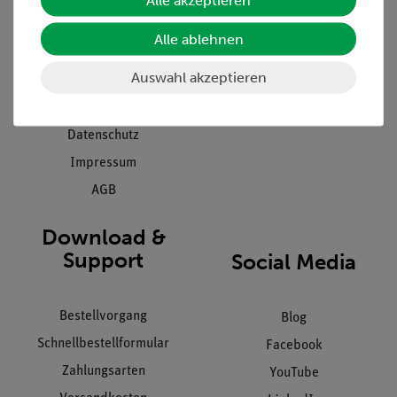
Presse
Inventarisierungs- &
Alle ablehnen
Einräumservice
Stellenangebote
Inbetriebnahme & Schulungen
Auswahl akzeptieren
Kontakt
Kundendienst
Hinweisgeberschutz
Datenschutz
Impressum
AGB
Download &
Support
Social Media
Bestellvorgang
Blog
Schnellbestellformular
Facebook
Zahlungsarten
YouTube