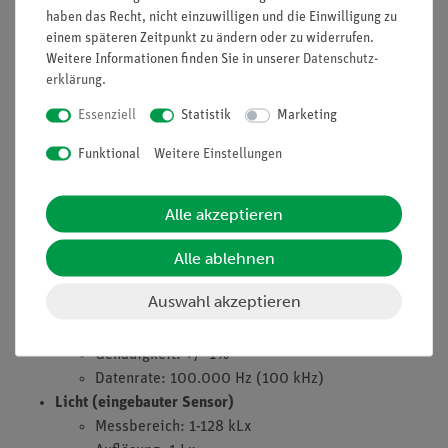
haben das Recht, nicht einzuwilligen und die Einwilligung zu
Temperatur: 2 x Thermocouple Typ K (2x
einem späteren Zeitpunkt zu ändern oder zu widerrufen.
Temperaturfühler inklusive)
Weitere Informationen finden Sie in unserer
Daten­schutz­
Messbereich: -200...1200°C
erklärung
.
Auflösung: 0,1°C
Genauigkeit: +/- 3%
Essenziell
Statistik
Marketing
Datenrate: 10 Hz
Funktional
Weitere Einstellungen
Spannung: 1 x Spannungsanschluss 4 mm Buchsen
Messbereich: -30V…+30 V
Auflösung: 20 mV
Alle akzeptieren
Genauigkeit: +/- 1%
Alle ablehnen
Datenrate: 100.000 Hz (100 kHz)
Strom: 1 x Stromanschluss 4 mm Buchsen
Auswahl akzeptieren
Messbereich: -1A…+1A
Auflösung: 0,5 mA
Genauigkeit: +/- 1%
Datenrate: 100.000 Hz (100 kHz)
Licht (eingebauter Sensor)
Messbereich: 1-128 kLx