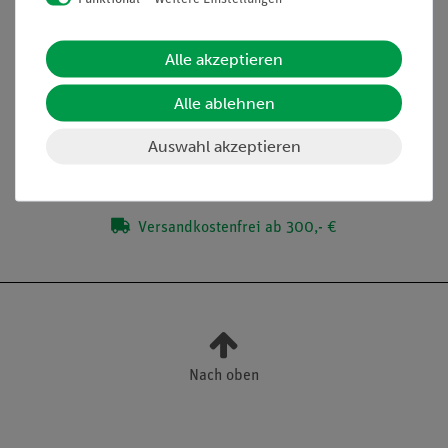
Momentangeschwindigkeit genauer kennen lernen.
Alle akzeptieren
Lieferumfang
Alle ablehnen
Media / Downloads
Auswahl akzeptieren
Versandkostenfrei ab 300,- €
Nach oben