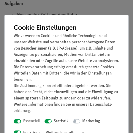
Aufgaben
Messen der Zeit und damit der
Durchschnittsgeschwindigkeit, die der
Cookie Einstellungen
Experimentierwagen für eine bestimmte Strecke
Wir verwenden Cookies und ähnliche Technologien auf
benötigt, mit Hilfe zweier Lichtschranken am Anfang
unserer Website und verarbeiten personenbezogene Daten
und am Ende der jeweiligen Strecke.
von Besucher:innen (z.B. IP-Adresse), um z.B. Inhalte und
Anzeigen zu personalisieren, Medien von Drittanbietern
Messen der Zeit und damit der
einzubinden oder Zugriffe auf unsere Website zu analysieren.
Momentangeschwindigkeit, welche die Blende am
Die Datenverarbeitung erfolgt erst durch gesetzte Cookies.
Experimentierwagen nach einer solchen Strecke
Wir teilen Daten mit Dritten, die wir in den Einstellungen
benötigt, um die Lichtschranke zu passieren.
benennen.
Die Zustimmung kann erteilt oder abgelehnt werden. Sie
Vergleichen der Momentan- und
haben das Recht, nicht einzuwilligen und die Einwilligung zu
Durchschnittsgeschwindigkeit.
einem späteren Zeitpunkt zu ändern oder zu widerrufen.
Weitere Informationen finden Sie in unserer
Daten­schutz­
Lernziele
erklärung
.
Die Schüler sollen qualitativ die Unterschiede zwischen
gleichförmigen und ungleichförmigen Bewegungen
Essenziell
Statistik
Marketing
untersuchen und zugleich den Begriff der
Funktional
Weitere Einstellungen