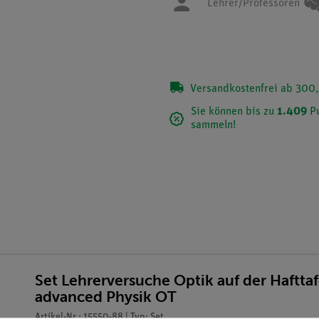
Lehrer/Professoren
Versandkostenfrei ab 300,
Sie können bis zu
1.409
Pu
sammeln!
Set Lehrerversuche Optik auf der Haftta
advanced Physik OT
Artikel-Nr.: 15550-88 | Typ: Set