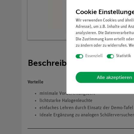
Cookie Einstellung
Wir verwenden Cookies und ähnli
Adresse), um z.B. Inhalte und An
analysieren. Die Datenverarbeitun
Die Zustimmung kann erteilt oder
zu ändern oder zu widerrufen. We
Essenziell
Statistik
Beschreibung
Alle akzeptieren
Vorteile
minimale Vorbereitungszeit
lichtstarke Halogenleuchte
einfaches Lehren durch Einsatz der Demo-Tafel
ideale Ergänzung zu analogen Schülerversuchen