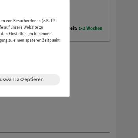
n von Besucher:innen (z.B. IP-
fe auf unsere Website zu
Lieferzeit:
1-2 Wochen
in den Einstellungen benennen.
igung zu einem späteren Zeitpunkt
uswahl akzeptieren