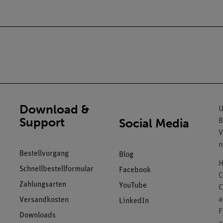
Download &
U
Support
Social Media
B
V
n
Bestellvorgang
Blog
H
Schnellbestellformular
Facebook
C
Zahlungsarten
YouTube
C
a
Versandkosten
LinkedIn
F
Downloads