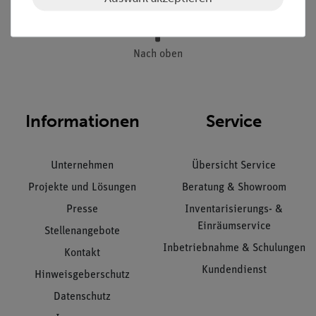
Nach oben
Informationen
Service
Unternehmen
Übersicht Service
Projekte und Lösungen
Beratung & Showroom
Presse
Inventarisierungs- &
Einräumservice
Stellenangebote
Inbetriebnahme & Schulungen
Kontakt
Kundendienst
Hinweisgeberschutz
Datenschutz