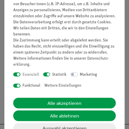
Mit Hilfe zweier Hochspannungstransformatoren können die
von Besucher:innen (z.B. IP-Adresse), um z.B. Inhalte und
Fernleitungsverluste zwischen Kraftwerk und Verbraucher
Anzeigen zu personalisieren, Medien von Drittanbietern
trotz hohem Leitungswiderstand gering gehalten werden.
einzubinden oder Zugriffe auf unsere Website zu analysieren.
Die Datenverarbeitung erfolgt erst durch gesetzte Cookies.
Vorteile
Wir teilen Daten mit Dritten, die wir in den Einstellungen
benennen.
Anschauliche Demonstration dank großer Geräte
Die Zustimmung kann erteilt oder abgelehnt werden. Sie
Einfacher und stabiler Aufbau
haben das Recht, nicht einzuwilligen und die Einwilligung zu
einem späteren Zeitpunkt zu ändern oder zu widerrufen.
Weitere Informationen finden Sie in unserer
Daten­schutz­
erklärung
.
Lieferumfang
Essenziell
Statistik
Marketing
Media / Downloads
Funktional
Weitere Einstellungen
Alle akzeptieren
Versandkostenfrei ab 300,- €
Alle ablehnen
Auswahl akzeptieren