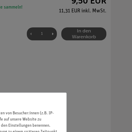
9,50 EUR
e sammeln!
11,31 EUR inkl. MwSt.
In den
Warenkorb
n von Besucher:innen (z.B. IP-
fe auf unsere Website zu
in den Einstellungen benennen.
igung zu einem späteren Zeitpunkt