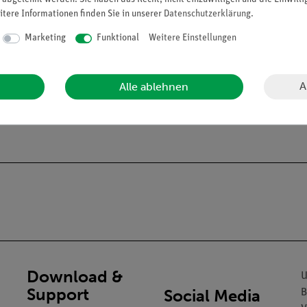
itere Informationen finden Sie in unserer
Daten­schutz­erklärung
.
Marketing
Funktional
Weitere Einstellungen
A
Alle ablehnen
 Artikel kein Halter mitgeliefert wird. Der passende Halter für die
Download &
U
Support
Social Media
B