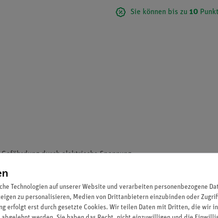
Sie können bis zu
10
Punkt
 Gefährdung durch elektrische Spannung
en
che Technologien auf unserer Website und verarbeiten personenbezogene Date
zeigen zu personalisieren, Medien von Drittanbietern einzubinden oder Zugrif
g erfolgt erst durch gesetzte Cookies. Wir teilen Daten mit Dritten, die wir 
 abgelehnt werden. Sie haben das Recht, nicht einzuwilligen und die Einwill