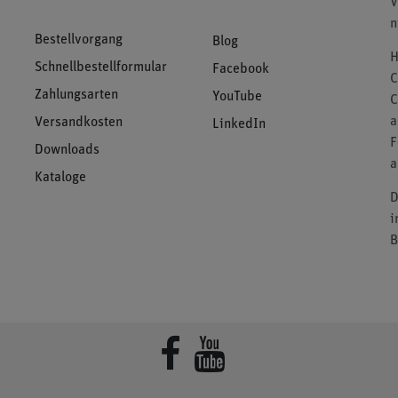
V
n
Bestellvorgang
Blog
H
Schnellbestellformular
Facebook
C
Zahlungsarten
YouTube
C
a
Versandkosten
LinkedIn
F
Downloads
a
Kataloge
D
i
B