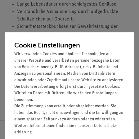
Lange Lebensdauer durch schlafgestes Gehäuse
Verständliche Visualisierung durch aufgedruckte
Schaltzeichen auf Oberseite
Sicherheitssteckbuchsen zur Gewährleistung der
Sicherheit beim Experimentieren
Cookie Einstellungen
Ausstattung und technische Daten
Wir verwenden Cookies und ähnliche Technologien auf
Geeignet für Lampen mit Fassung: E 10
unserer Website und verarbeiten personenbezogene Daten
Spannung: max. 60V-/25V~
von Besucher:innen (z.B. IP-Adresse), um z.B. Inhalte und
Maße (mm): 130 x 95 x 40
Anzeigen zu personalisieren, Medien von Drittanbietern
einzubinden oder Zugriffe auf unsere Website zu analysieren.
Die Datenverarbeitung erfolgt erst durch gesetzte Cookies.
Wir teilen Daten mit Dritten, die wir in den Einstellungen
benennen.
Versandkostenfrei ab 300,- €
Die Zustimmung kann erteilt oder abgelehnt werden. Sie
haben das Recht, nicht einzuwilligen und die Einwilligung zu
einem späteren Zeitpunkt zu ändern oder zu widerrufen.
Weitere Informationen finden Sie in unserer
Daten­schutz­
erklärung
.