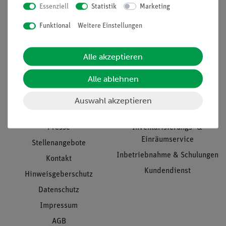
Essenziell
Statistik
Marketing
Nach oben
Funktional
Weitere Einstellungen
Alle akzeptieren
Informationen
Service
Alle ablehnen
Unternehmen
Übersicht Service
Auswahl akzeptieren
Projekte und Lösungen
Beratung & Showroom
Presse
Inventarisierungs- &
Einräumservice
Stellenangebote
Inbetriebnahme & Schulungen
Kontakt
Kundendienst
Hinweisgeberschutz
Datenschutz
Impressum
AGB