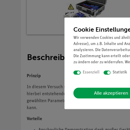
Cookie Einstellung
Wir verwenden Cookies und ähnli
Adresse), um z.B. Inhalte und An
analysieren. Die Datenverarbeitun
Beschreibung
Die Zustimmung kann erteilt oder
zu ändern oder zu widerrufen. We
Essenziell
Statistik
Prinzip
In diesem Versuch sind Kondensator und Spule zu ei
Alle akzeptieren
hierbei entstehende Magnetfeld sorgt dafür, dass de
gewählten Parameter entsteht ein sogenannter 1 Hz 
kann.
Vorteile
Anschauliche Demonstration dank großer Gerä