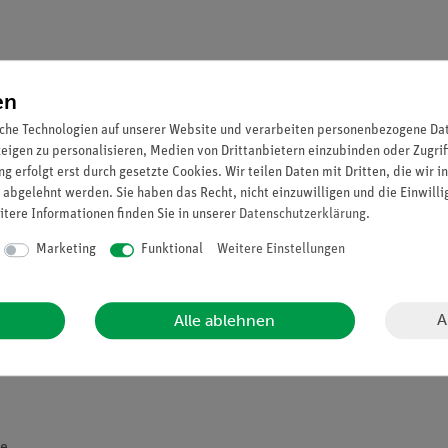
en
che Technologien auf unserer Website und verarbeiten personenbezogene Date
zeigen zu personalisieren, Medien von Drittanbietern einzubinden oder Zugrif
g erfolgt erst durch gesetzte Cookies. Wir teilen Daten mit Dritten, die wir 
 abgelehnt werden. Sie haben das Recht, nicht einzuwilligen und die Einwill
itere Informationen finden Sie in unserer
Daten­schutz­erklärung
.
Marketing
Funktional
Weitere Einstellungen
nem Schwingkreis in Reihe geschaltet. Der Kondensator wird aufge
A
Alle ablehnen
r Kondensator gegenpolig wieder aufgeladen wird. So 'schwingt' di
Schwingkreis, wodurch der Verlauf der Spannung in Echtzeit auf 
te