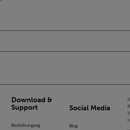
Download &
U
Support
Social Media
B
V
n
Bestellvorgang
Blog