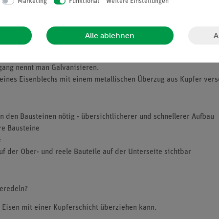
Marketing
Funktional
Weitere Einstellungen
A
Alle ablehnen
osion werden Gebrauchsgegenstände häufig mit einer Schicht aus N
gang nennt man Galvanisieren.
l eines Eisenblechs mit einem metallischen Überzug aus Kupfer vers
 den Bausteinen nötig - übersichtlicherer und schnellerer Aufbau
re Bausteine
e
uf der Ober- und reele Bauteile auf der Unterseite sichtbar
veredeln?
 Eisen mit einer Kupferschicht überziehen kann.