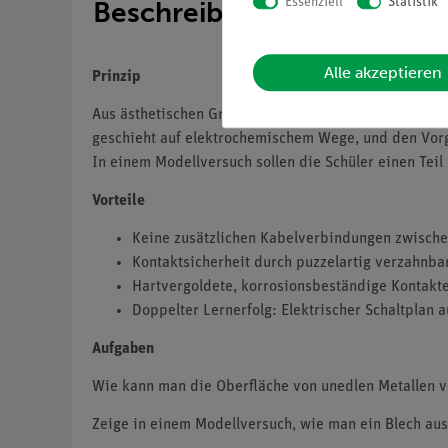
Essenziell
Statistik
Beschreibung
Alle akzeptieren
Prinzip
Aus ästhetischen Gründen und zum Schutz gegen Korr
geschieht auf elektrochemischem Wege, und den Vor
In einem Modellversuch sollen die Schüler einen Tei
Vorteile
Keine zusätzlichen Kabelverbindungen zwischen
Kontaktsicherheit durch puzzelartig verzahnba
Hartvergoldete, korrosionsbeständige Kontakt
Doppelter Lernerfolg: Elektrischer Schaltplan a
Aufgaben
Wie kann man die Oberfläche von unedlen Metallen 
Zeige in einem Modellversuch, wie man ein Blech aus