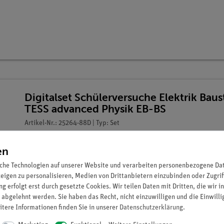
Digitalset Schülerversuche Elektrik Baus
TESS advanced Physik EB-BS
Artikel-Nr.: 25264-88D | Typ: Set
en
che Technologien auf unserer Website und verarbeiten personenbezogene Date
zeigen zu personalisieren, Medien von Drittanbietern einzubinden oder Zugrif
g erfolgt erst durch gesetzte Cookies. Wir teilen Daten mit Dritten, die wir 
 abgelehnt werden. Sie haben das Recht, nicht einzuwilligen und die Einwill
itere Informationen finden Sie in unserer
Daten­schutz­erklärung
.