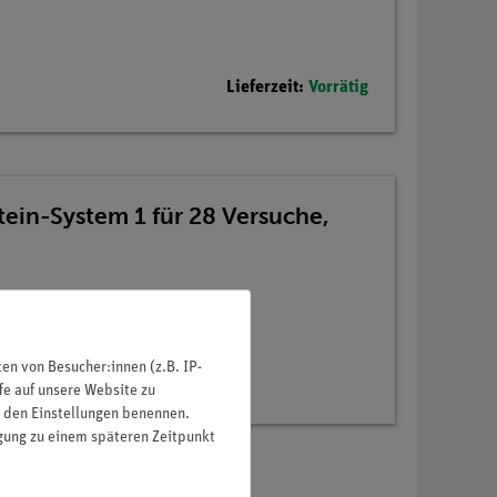
Lieferzeit:
Vorrätig
tein-System 1 für 28 Versuche,
n von Besucher:innen (z.B. IP-
fe auf unsere Website zu
in den Einstellungen benennen.
igung zu einem späteren Zeitpunkt