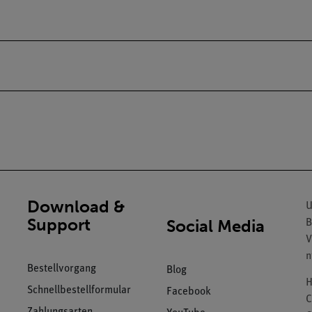
Download &
U
Support
Social Media
B
V
n
Bestellvorgang
Blog
H
Schnellbestellformular
Facebook
C