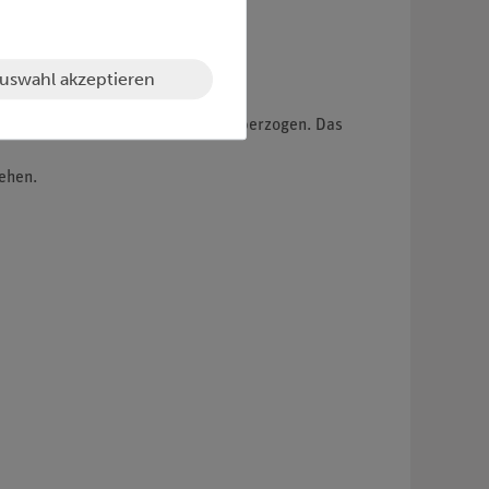
uswahl akzeptieren
ickel, Chrom, Silber oder Gold überzogen. Das
ehen.