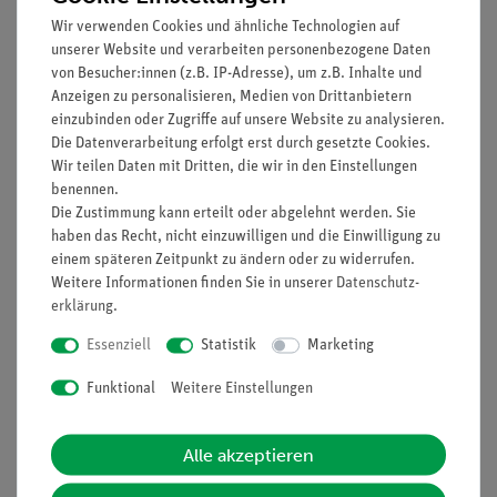
werden.
Wir verwenden Cookies und ähnliche Technologien auf
unserer Website und verarbeiten personenbezogene Daten
Vorteile
von Besucher:innen (z.B. IP-Adresse), um z.B. Inhalte und
Anzeigen zu personalisieren, Medien von Drittanbietern
Keine zusätzlichen Kabelverbindungen zwischen den
einzubinden oder Zugriffe auf unsere Website zu analysieren.
Bausteinen nötig - übersichtlicherer und schnellerer
Die Datenverarbeitung erfolgt erst durch gesetzte Cookies.
Aufbau
Wir teilen Daten mit Dritten, die wir in den Einstellungen
Kontaktsicherheit durch puzzelartig verzahnbare
benennen.
Bausteine
Die Zustimmung kann erteilt oder abgelehnt werden. Sie
Hartvergoldete, korrosionsbeständige Kontakte
haben das Recht, nicht einzuwilligen und die Einwilligung zu
einem späteren Zeitpunkt zu ändern oder zu widerrufen.
Doppelter Lernerfolg: Elektrischer Schaltplan auf der
Weitere Informationen finden Sie in unserer
Daten­schutz­
Ober- und reelle Bauteile auf der Unterseite sichtbar
erklärung
.
Essenziell
Statistik
Marketing
Lieferumfang
Funktional
Weitere Einstellungen
Media / Downloads
Alle akzeptieren