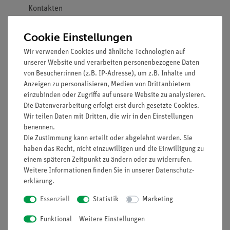
Kontakten
Doppelter Lernerfolg: Elektrischer Schaltplan auf der
Cookie Einstellungen
Ober- und reele Bauteile auf der Unterseite sichtbar
Wir verwenden Cookies und ähnliche Technologien auf
Zukunftsorientiert unterrichten: Einbindung von
unserer Website und verarbeiten personenbezogene Daten
Sensoren (Cobra SMARTsense) in den digitalen
von Besucher:innen (z.B. IP-Adresse), um z.B. Inhalte und
Anzeigen zu personalisieren, Medien von Drittanbietern
naturwissenschaftlichen Unterricht mit der kostenlosen
einzubinden oder Zugriffe auf unsere Website zu analysieren.
measureAPP
Die Datenverarbeitung erfolgt erst durch gesetzte Cookies.
Aufgaben
Wir teilen Daten mit Dritten, die wir in den Einstellungen
benennen.
Was kann man durch Reihen- und Parallelschalten von
Die Zustimmung kann erteilt oder abgelehnt werden. Sie
Spannungsquellen erreichen?
haben das Recht, nicht einzuwilligen und die Einwilligung zu
einem späteren Zeitpunkt zu ändern oder zu widerrufen.
Schalte zwei Batterien in Reihe und danach parallel und
Weitere Informationen finden Sie in unserer
Daten­schutz­
untersuche, wie sich das auf die Spannung und auf die
erklärung
.
Stromstärke auswirkt.
Essenziell
Statistik
Marketing
Funktional
Weitere Einstellungen