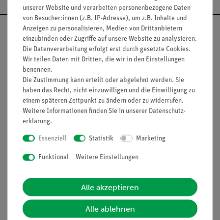
unserer Website und verarbeiten personenbezogene Daten
von Besucher:innen (z.B. IP-Adresse), um z.B. Inhalte und
Anzeigen zu personalisieren, Medien von Drittanbietern
einzubinden oder Zugriffe auf unsere Website zu analysieren.
Die Datenverarbeitung erfolgt erst durch gesetzte Cookies.
Wir teilen Daten mit Dritten, die wir in den Einstellungen
Nach oben
benennen.
Die Zustimmung kann erteilt oder abgelehnt werden. Sie
haben das Recht, nicht einzuwilligen und die Einwilligung zu
einem späteren Zeitpunkt zu ändern oder zu widerrufen.
Informationen
Service
Weitere Informationen finden Sie in unserer
Daten­schutz­
erklärung
.
Unternehmen
Übersicht Service
Essenziell
Statistik
Marketing
Projekte und Lösungen
Beratung & Showroom
Funktional
Weitere Einstellungen
Presse
Inventarisierungs- &
Einräumservice
Stellenangebote
Alle akzeptieren
Inbetriebnahme & Schulungen
Kontakt
Alle ablehnen
Kundendienst
Hinweisgeberschutz