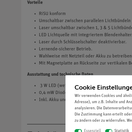
Vorteile
RiSU konform
Umschaltbar zwischen parallelen Lichtbündeln 
Laser umschaltbar zwischen 1, 3 & 5 Lichtbünd
LED Lichtquelle mit integriertem Blendenhalter
Laser durch Schlüsselschalter deaktivierbar.
Lernende-sicherer Betrieb.
Wahlweise mit Netzteil oder Akku zu betreiben
Mit Magnetplatte an Rückseite zur vertikalen Be
Ausstattung und technische Daten
3 W LED (weiß)
Cookie Einstellung
0,4 mW Diodenlaser (632 nm) (Laserschutzklas
Wir verwenden Cookies und ähnli
Inkl. Akku und Netzgerät
Adresse), um z.B. Inhalte und An
analysieren. Die Datenverarbeitun
Die Zustimmung kann erteilt oder
zu ändern oder zu widerrufen. We
Essenziell
Statistik