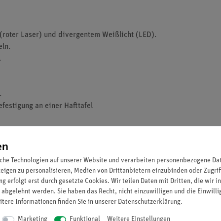
(roter Laser) und divergentem Weißlicht (LED).
eln.
.
.
festigung an einer Hafttafel
en
se I)
che Technologien auf unserer Website und verarbeiten personenbezogene Date
zeigen zu personalisieren, Medien von Drittanbietern einzubinden oder Zugrif
g erfolgt erst durch gesetzte Cookies. Wir teilen Daten mit Dritten, die wir 
 abgelehnt werden. Sie haben das Recht, nicht einzuwilligen und die Einwill
itere Informationen finden Sie in unserer
Daten­schutz­erklärung
.
Marketing
Funktional
Weitere Einstellungen