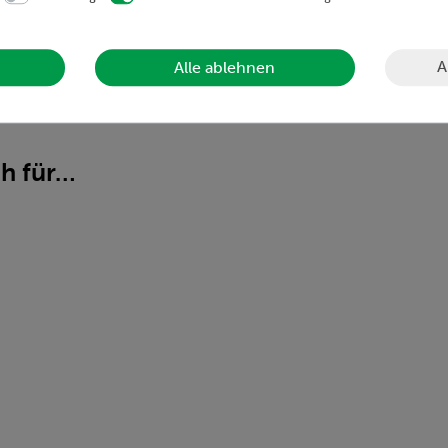
A
Alle ablehnen
ch für…