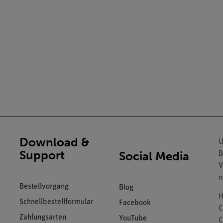
Download &
U
Support
Social Media
B
V
n
Bestellvorgang
Blog
H
Schnellbestellformular
Facebook
C
Zahlungsarten
YouTube
C