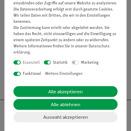
Halbwertszeit
einzubinden oder Zugriffe auf unsere Website zu analysieren.
Disintegration Produkt
Die Datenverarbeitung erfolgt erst durch gesetzte Cookies.
Wir teilen Daten mit Dritten, die wir in den Einstellungen
benennen.
Die Zustimmung kann erteilt oder abgelehnt werden. Sie
haben das Recht, nicht einzuwilligen und die Einwilligung zu
Lieferumfang
einem späteren Zeitpunkt zu ändern oder zu widerrufen.
Weitere Informationen finden Sie in unserer
Daten­schutz­
erklärung
.
Media / Downloads
Essenziell
Statistik
Marketing
Funktional
Weitere Einstellungen
Versandkostenfrei ab 300,- €
Alle akzeptieren
Alle ablehnen
Auswahl akzeptieren
Nach oben