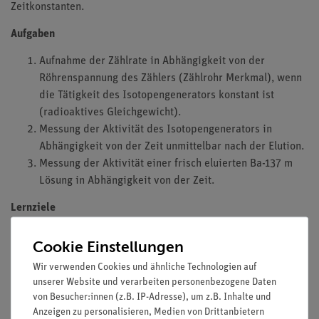
Zeitkonstanten.
Aufgaben
Aufnahme der Zählrate in Abhängigkeit von der
Röhrenspannung des Zählers (Zählrohr Merkmal), wenn
die Tätigkeit des Isotopengenerators konstant ist
(radioaktives Gleichgewicht).
Messung der Aktivität des Isotopengenerators in
Abhängigkeit von der Zeit unmittelbar nach der Elution.
Messung der Aktivität einer frisch eluierten Ba-137 m
Lösung in Abhängigkeit von der Zeit.
Lernziele
Ausgangssubstanz
Cookie Einstellungen
Tochtersubstanz
Wir verwenden Cookies und ähnliche Technologien auf
Verfallsrate
unserer Website und verarbeiten personenbezogene Daten
Disintegration oder Zerfallskonstante
von Besucher:innen (z.B. IP-Adresse), um z.B. Inhalte und
Zählfrequenz
Anzeigen zu personalisieren, Medien von Drittanbietern