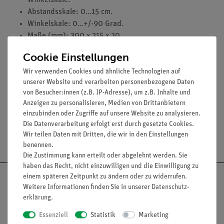
Winkelskale.
Abstandsskale: 0...15 cm.
Winkelskale: 0...+/-90 Grad.
Maße (mm): 300 x 215 x 20.
Cookie Einstellungen
Zubehör
Wir verwenden Cookies und ähnliche Technologien auf
2 Aufbaufüße für senkrechte Plattenstellung (09200-
unserer Website und verarbeiten personenbezogene Daten
01).
von Besucher:innen (z.B. IP-Adresse), um z.B. Inhalte und
Anzeigen zu personalisieren, Medien von Drittanbietern
einzubinden oder Zugriffe auf unsere Website zu analysieren.
Die Datenverarbeitung erfolgt erst durch gesetzte Cookies.
Wir teilen Daten mit Dritten, die wir in den Einstellungen
Versandkostenfrei ab 300,- €
benennen.
Die Zustimmung kann erteilt oder abgelehnt werden. Sie
haben das Recht, nicht einzuwilligen und die Einwilligung zu
einem späteren Zeitpunkt zu ändern oder zu widerrufen.
Weitere Informationen finden Sie in unserer
Daten­schutz­
erklärung
.
Nach oben
Essenziell
Statistik
Marketing