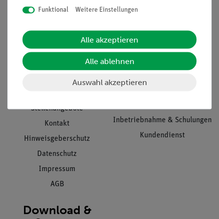
Funktional
Weitere Einstellungen
Informationen
Service
Alle akzeptieren
Alle ablehnen
Unternehmen
Übersicht Service
Projekte und Lösungen
Beratung & Showroom
Auswahl akzeptieren
Presse
Inventarisierungs- &
Einräumservice
Stellenangebote
Inbetriebnahme & Schulungen
Kontakt
Kundendienst
Hinweisgeberschutz
Datenschutz
Impressum
AGB
Download &