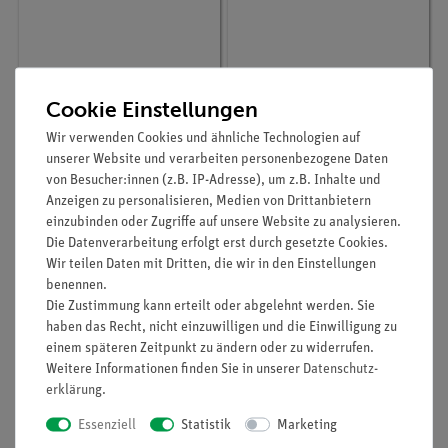
Artikel-Nr.:
03105-00
Artikel-Nr.:
40466-00
Cookie Einstellungen
Manometer -1,0..0,6
Gasbar
bar
Wir verwenden Cookies und ähnliche Technologien auf
unserer Website und verarbeiten personenbezogene Daten
von Besucher:innen (z.B. IP-Adresse), um z.B. Inhalte und
270,00 €
152,00 €
Anzeigen zu personalisieren, Medien von Drittanbietern
einzubinden oder Zugriffe auf unsere Website zu analysieren.
Die Datenverarbeitung erfolgt erst durch gesetzte Cookies.
Wir teilen Daten mit Dritten, die wir in den Einstellungen
benennen.
Die Zustimmung kann erteilt oder abgelehnt werden. Sie
haben das Recht, nicht einzuwilligen und die Einwilligung zu
einem späteren Zeitpunkt zu ändern oder zu widerrufen.
Weitere Informationen finden Sie in unserer
Daten­schutz­
erklärung
.
Essenziell
Statistik
Marketing