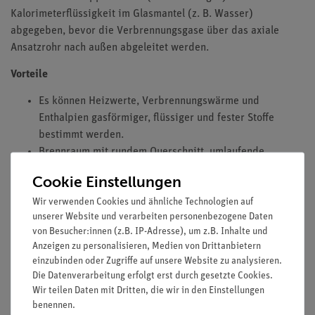
Kalorimeterflüssigkeit im Glasmantel (z. B. Wasser)
abgegeben, bevor die Verbrennungsgase über das axiale
Ansatzrohr nach außen abgeleitet werden.
Vorteile
Es können Heizwerte, Verbrennungswärme und
Enthalpien gasförmiger, flüssiger und fester Stoffe
bestimmt werden.
Brennraum mit rundem Querschnitt, umlaufende
Doppelwendel als Wärmetauscher
Cookie Einstellungen
Ausstattung und technische Daten
Wir verwenden Cookies und ähnliche Technologien auf
unserer Website und verarbeiten personenbezogene Daten
Gesamtlänge: 280 mm.
von Besucher:innen (z.B. IP-Adresse), um z.B. Inhalte und
Länge des Verbrennungsraumes: 90 mm.
Anzeigen zu personalisieren, Medien von Drittanbietern
Außendurchmesser des Verbrennungsraumes: 36 mm.
einzubinden oder Zugriffe auf unsere Website zu analysieren.
Länge des Ansatzrohres: 70 mm.
Die Datenverarbeitung erfolgt erst durch gesetzte Cookies.
Außendurchmesser des Ansatzrohres: 8 mm.
Wir teilen Daten mit Dritten, die wir in den Einstellungen
benennen.
Durchschnittliche Wärmekapazität des Kalorimeters: