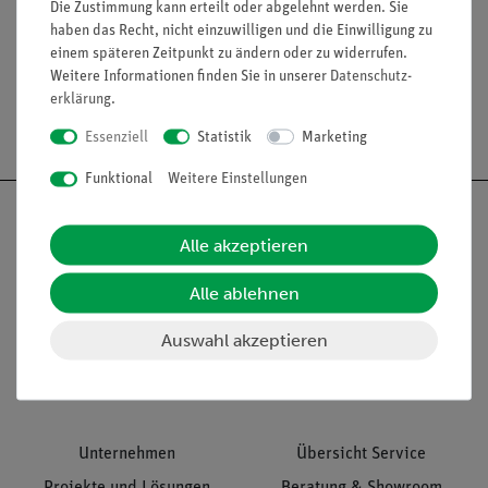
Die Zustimmung kann erteilt oder abgelehnt werden. Sie
410 J/K.
haben das Recht, nicht einzuwilligen und die Einwilligung zu
einem späteren Zeitpunkt zu ändern oder zu widerrufen.
Weitere Informationen finden Sie in unserer
Daten­schutz­
erklärung
.
Versandkostenfrei ab 300,- €
Essenziell
Statistik
Marketing
Funktional
Weitere Einstellungen
Alle akzeptieren
Nach oben
Alle ablehnen
Auswahl akzeptieren
Informationen
Service
Unternehmen
Übersicht Service
Projekte und Lösungen
Beratung & Showroom