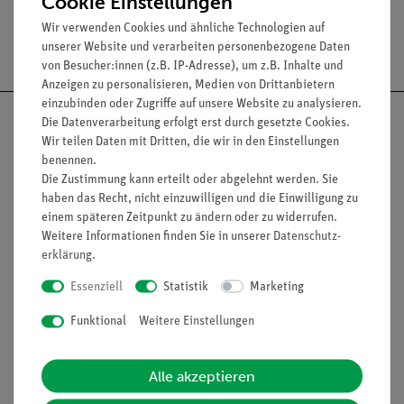
Cookie Einstellungen
Wir verwenden Cookies und ähnliche Technologien auf
Versandkostenfrei ab 300,- €
unserer Website und verarbeiten personenbezogene Daten
von Besucher:innen (z.B. IP-Adresse), um z.B. Inhalte und
Anzeigen zu personalisieren, Medien von Drittanbietern
einzubinden oder Zugriffe auf unsere Website zu analysieren.
Die Datenverarbeitung erfolgt erst durch gesetzte Cookies.
Wir teilen Daten mit Dritten, die wir in den Einstellungen
benennen.
Nach oben
Die Zustimmung kann erteilt oder abgelehnt werden. Sie
haben das Recht, nicht einzuwilligen und die Einwilligung zu
einem späteren Zeitpunkt zu ändern oder zu widerrufen.
Weitere Informationen finden Sie in unserer
Daten­schutz­
Informationen
Service
erklärung
.
Essenziell
Statistik
Marketing
Unternehmen
Übersicht Service
Funktional
Weitere Einstellungen
Projekte und Lösungen
Beratung & Showroom
Presse
Inventarisierungs- &
Alle akzeptieren
Einräumservice
Stellenangebote