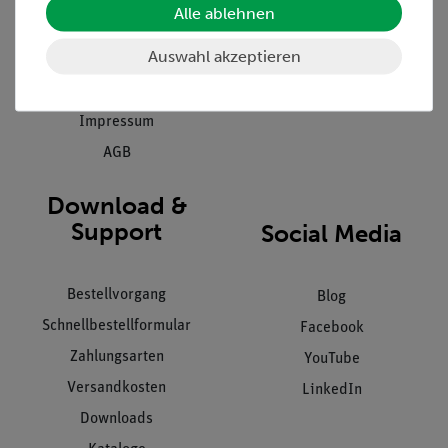
Alle ablehnen
Inbetriebnahme & Schulungen
Kontakt
Kundendienst
Auswahl akzeptieren
Hinweisgeberschutz
Datenschutz
Impressum
AGB
Download &
Support
Social Media
Bestellvorgang
Blog
Schnellbestellformular
Facebook
Zahlungsarten
YouTube
Versandkosten
LinkedIn
Downloads