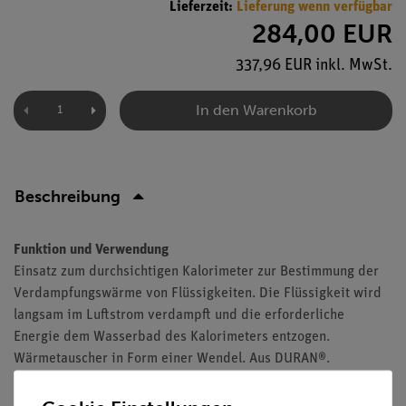
Lieferzeit:
Lieferung wenn verfügbar
284,00 EUR
337,96 EUR inkl. MwSt.
In den Warenkorb
Beschreibung
Funktion und Verwendung
Einsatz zum durchsichtigen Kalorimeter zur Bestimmung der
Verdampfungswärme von Flüssigkeiten. Die Flüssigkeit wird
langsam im Luftstrom verdampft und die erforderliche
Energie dem Wasserbad des Kalorimeters entzogen.
Wärmetauscher in Form einer Wendel. Aus DURAN®.