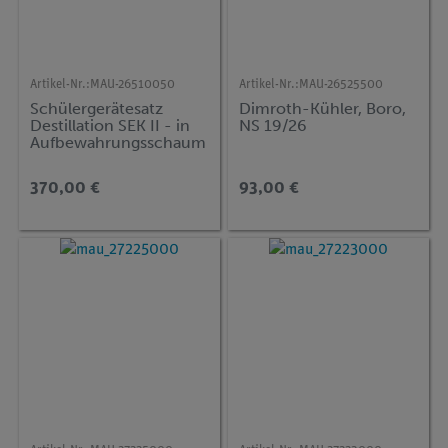
Artikel-Nr.:
MAU-26510050
Artikel-Nr.:
MAU-26525500
Schülergerätesatz
Dimroth-Kühler, Boro,
Destillation SEK II - in
NS 19/26
Aufbewahrungsschaum
(inkl. Box & Deckel) mit
Normschliffverschluss
370,00 €
93,00 €
NS 19/26