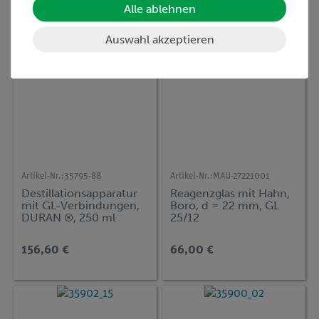
Alle ablehnen
Auswahl akzeptieren
Artikel-Nr.:
35795-88
Artikel-Nr.:
MAU-27221001
Destillationsapparatur
Reagenzglas mit Hahn,
mit GL-Verbindungen,
Boro, d = 22 mm, GL
DURAN ®, 250 ml
25/12
156,60 €
66,00 €