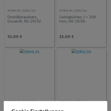
Artikel-Nr.:
35813-03
Artikel-Nr.:
35817-04
Destillieraufsatz,
Liebigkühler, l = 250
Duran®, NS 29/32
mm, NS 19/26
22,00 €
35,00 €
Artikel-Nr.:
35919-01
Artikel-Nr.:
35813-02
Kolonnenaufsatz mit
Destillieraufsatz,