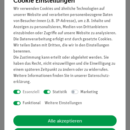
Cookie Einstellungen
Hahn, Duran, NS 19
Duran®, NS 19/26
Wir verwenden Cookies und ähnliche Technologien auf
unserer Website und verarbeiten personenbezogene Daten
152,00 €
20,00 €
von Besucher:innen (z.B. IP-Adresse), um z.B. Inhalte und
Anzeigen zu personalisieren, Medien von Drittanbietern
einzubinden oder Zugriffe auf unsere Website zu analysieren.
Die Datenverarbeitung erfolgt erst durch gesetzte Cookies.
Wir teilen Daten mit Dritten, die wir in den Einstellungen
benennen.
Die Zustimmung kann erteilt oder abgelehnt werden. Sie
haben das Recht, nicht einzuwilligen und die Einwilligung zu
einem späteren Zeitpunkt zu ändern oder zu widerrufen.
Weitere Informationen finden Sie in unserer
Daten­schutz­
erklärung
.
Essenziell
Statistik
Marketing
Artikel-Nr.:
MAU-26527500
Artikel-Nr.:
MAU-27155000
Aufsatz nach Soxhlet,
Schülergerätesatz
Funktional
Weitere Einstellungen
Borosilikat, NS 19/26
Destillation SEK I - in
Aufbewahrungsschaum
(inkl. Box & Deckel) mit
Alle akzeptieren
Gewindeverschraubun
180,00 €
100,00 €
gssystem GL